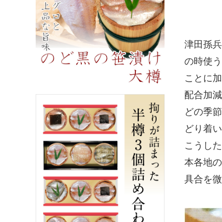
津田孫兵
の時使う
ことに加
配合加減
どの季節
どり着い
こうした
本各地の
具合を微