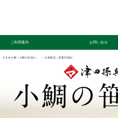
ご利用案内
お問い合せ
すずめ小鯛（小鯛の笹漬け）
冷凍商品（高電圧凍結）