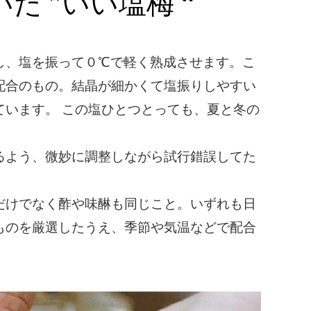
 ”いい塩梅 “
し、塩を振って０℃で軽く熟成させます。こ
配合のもの。結晶が細かくて塩振りしやすい
います。 この塩ひとつとっても、夏と冬の
るよう、微妙に調整しながら試行錯誤してた
だけでなく酢や味醂も同じこと。いずれも日
ものを厳選したうえ、季節や気温などで配合
。