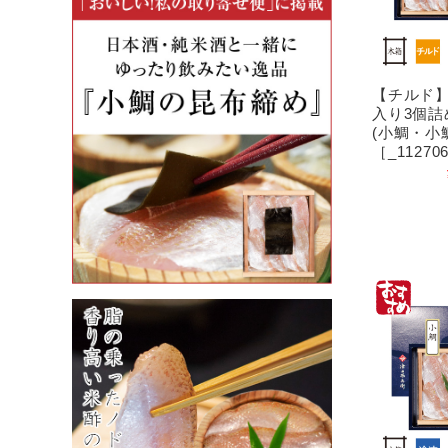
【チルド】
入り3個詰
(小鯛・小
［_11270