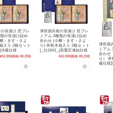
の笹漬け 匠プレ
津田孫兵衛の笹漬け 匠プレ
種類の笹漬け詰め
ミアム 3種類の笹漬け詰め
小鯛・きす・さよ
合わせ (小鯛・きす・さよ
津田孫
木箱入り 2箱セット
り) 井桁木箱入り 2箱セット
ミアム
1_]冷蔵仕様
[_212601_]高電圧凍結仕様
合わせ
¥10,000
(税抜 ¥9,259)
¥10,000
(税抜 ¥9,259)
り） 井
蔵仕様】[