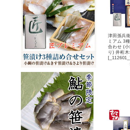
津田孫兵衛
ミアム 3
合わせ (
り) 井桁
[_11260