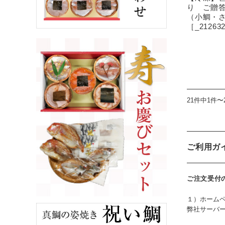
り ご贈答
（小鯛・
［_21263
21件中1件〜
ご利用ガ
ご注文受付
１）ホーム
弊社サーバ