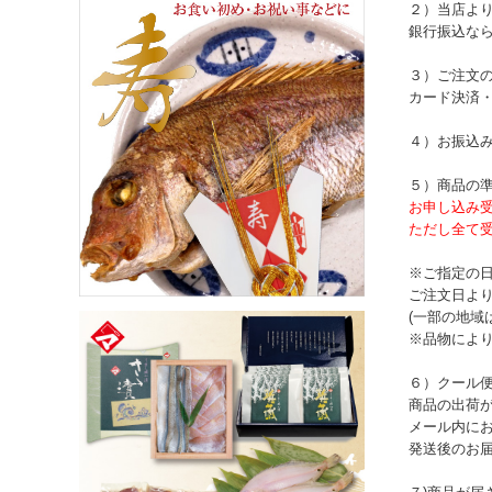
２）当店よ
銀行振込な
３）ご注文
カード決済
４）お振込
５）商品の
お申し込み
ただし全て
※ご指定の
ご注文日より
(一部の地域
※品物によ
６）クール
商品の出荷
メール内に
発送後のお