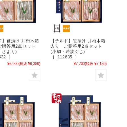
ド】笹漬け 井桁木箱
【チルド】笹漬け 井桁木箱
ご贈答用2点セット
入り ご贈答用2点セット
・さより)
(小鯛・若狭ぐじ)
632_］
［_112635_］
¥6,900
(税抜 ¥6,389)
¥7,700
(税抜 ¥7,130)