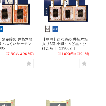
】昆布締め 井桁木箱
【冷凍】昆布締め 井桁木箱
鯛・ふくいサーモン
入り3個 小鯛・のど黒・ひ
905_］
げたら［_213002_］
¥7,200
(税抜 ¥6,667)
¥11,000
(税抜 ¥10,185)