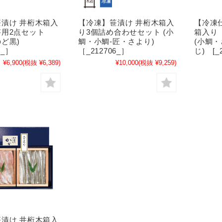
漬け 井桁木箱入
【冷凍】笹漬け 井桁木箱入
【冷凍
用2点セット
り3個詰め合わせセット (小
箱入り
のど黒)
鯛・小鯛-匠・さより)
(小鯛
8_］
［_212706_］
じ) [_2
¥6,900
(税抜 ¥6,389)
¥10,000
(税抜 ¥9,259)
漬け 井桁木箱入