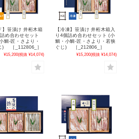
ド】笹漬け 井桁木箱
【冷凍】笹漬け 井桁木箱入
個詰め合わせセット
り4個詰め合わせセット (小
・小鯛-匠・さより・
鯛・小鯛-匠・さより・若狭
) ［_112806_］
ぐじ) ［_212806_］
¥15,200
(税抜 ¥14,074)
¥15,200
(税抜 ¥14,074)