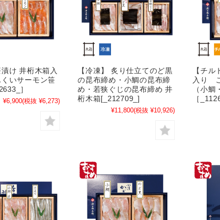
漬け 井桁木箱入
【冷凍】 炙り仕立てのど黒
【チル
ふくいサーモン笹
の昆布締め・小鯛の昆布締
入り 
2633_］
め・若狭ぐじの昆布締め 井
（小鯛
桁木箱[_212709_]
［_112
¥6,900
(税抜 ¥6,273)
¥11,800
(税抜 ¥10,926)