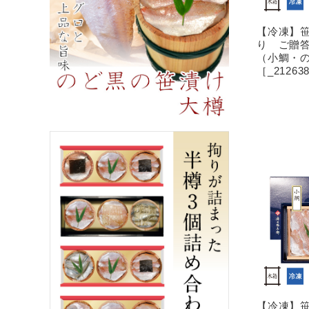
【冷凍】笹
り ご贈答
（小鯛・
［_21263
【冷凍】笹