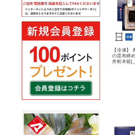
【冷凍】 
の昆布締
井桁木箱[_2