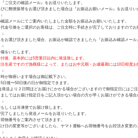
り『ご注文の確認メール』をお送りいたします。
らびに郵便振替をお選び頂きました場合は『お振込お願いメール』をお送りい
↓
の確認メールにてご案内いたしました金額をお振込みお願いいたします。
・代金引換をご選択のお客様は、ご注文時に手続きが完了しておりますのでお
↓
みをお選び頂きました場合、お振込が確認できましたら『お振込み確認メール
↓
準備をいたします。
受付後、基本的には5営業日以内に発送致します。
受注生産ですので漁模様によって、またはお中元期・お歳暮期には10日程度
↓
日時が御座います場合は御記載下さい。
5日後〜50日後の日が御指定できます。
は発送より２日間ほどお届けにかかる場合がございますので御指定日にはご注
りましてはお届け指定日をご記入頂かない場合の方が早くお届けができる場合
↓
便もしくは冷凍便でお届け致します。
が完了しましたら発送メールをお送りいたします。
お荷物番号をご案内させて頂きます。
届け日の変更等がございましたら、ヤマト運輸へお荷物番号をお控頂き変更の
↓