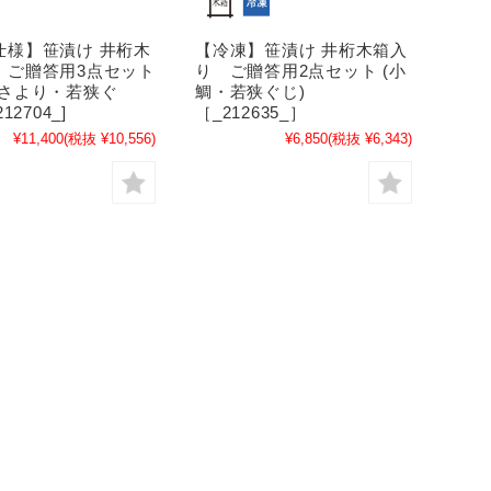
仕様】笹漬け 井桁木
【冷凍】笹漬け 井桁木箱入
 ご贈答用3点セット
り ご贈答用2点セット (小
・さより・若狭ぐ
鯛・若狭ぐじ)
12704_]
［_212635_］
¥11,400
(税抜 ¥10,556)
¥6,850
(税抜 ¥6,343)