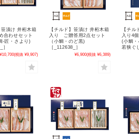
笹漬け 井桁木箱
【チルド】笹漬け 井桁木箱
【チル
め合わせセット
入り ご贈答用2点セット
入り4
鯛-匠・さより)
（小鯛・のど黒)
(小鯛
6_］
［_112638_］
若狭ぐじ
¥10,700
(税抜 ¥9,907)
¥6,900
(税抜 ¥6,389)