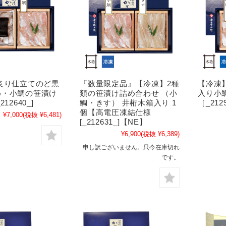
炙り仕立てのど黒
『数量限定品』【冷凍】2種
【冷凍
め・小鯛の笹漬け
類の笹漬け詰め合わせ （小
入り小
12640_]
鯛・きす） 井桁木箱入り 1
［_212
個【高電圧凍結仕様
¥7,000
(税抜 ¥6,481)
[_212631_]【NE】
¥6,900
(税抜 ¥6,389)
申し訳ございません。只今在庫切れ
です。