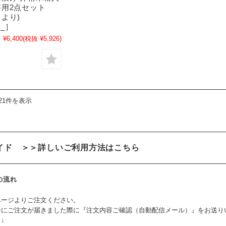
用2点セット
さより)
2_］
¥6,400
(税抜 ¥5,926)
21件を表示
イド
＞＞詳しいご利用方法はこちら
の流れ
ページよりご注文ください。
ーにご注文が届きました際に『注文内容ご確認（自動配信メール）』をお送り
↓