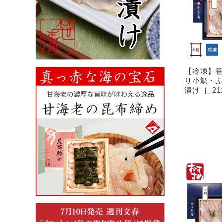
【冷凍】笹
り小鯛・
漬け［_21