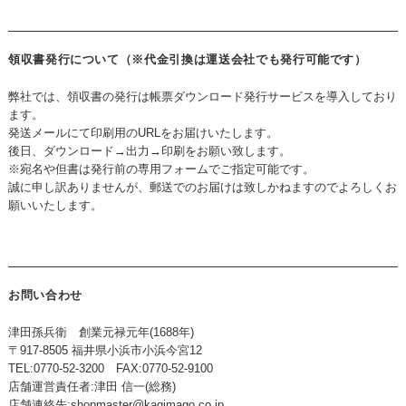
領収書発行について（※代金引換は運送会社でも発行可能です）
弊社では、領収書の発行は帳票ダウンロード発行サービスを導入しており
ます。
発送メールにて印刷用のURLをお届けいたします。
後日、ダウンロード→出力→印刷をお願い致します。
※宛名や但書は発行前の専用フォームでご指定可能です。
誠に申し訳ありませんが、郵送でのお届けは致しかねますのでよろしくお
願いいたします。
お問い合わせ
津田孫兵衛 創業元禄元年(1688年)
〒917-8505 福井県小浜市小浜今宮12
TEL:0770-52-3200 FAX:0770-52-9100
店舗運営責任者:津田 信一(総務)
店舗連絡先:
shopmaster@kagimago.co.jp