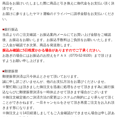
商品をお届けいたしました際に商品と引き換えに御代金をお支払い頂く決
済です。
お届けに参りましたヤマト運輸のドライバーに請求金額をお支払いくださ
い。
■
銀行振込
当店よりのご注文確認・お振込案内メールにてお買い上げ金額をご確認
後、お振込をお願いします。お振込手数料はご負担をお願いいたします。
ご入金が確認でき次第、商品を発送致します。
振込み確認に5日程度かかる場合がありますのでご了承ください。
お急ぎの場合にはお振込のお控えをＦＡＸ（0770-52-9100）まで頂 けま
すようお願い申し上げます。
■
郵便振替
郵便振替決済は只今休止とさせて頂いております。
誠に申し訳ございませんが、他のお支払方法をお選びくださいませ。
※繁忙期には頂きました御注文を迅速に処理をさせて頂きます為に銀行振
込ならびに郵便振替決済を一時休止させて頂きます場合がございます
※御注文確定後のご決済方法の変更はシステムの制約により承らせて頂く
ことができかねます。一旦キャンセルをさせて頂き再度ご注文をお入れ頂
きます形になります。
※御注文より14日経過しましてもご入金確認ができません場合は申し訳あ