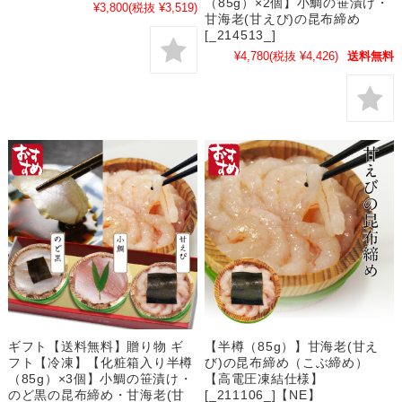
（85g）×2個】小鯛の笹漬け・
¥3,800
(税抜 ¥3,519)
甘海老(甘えび)の昆布締め
[_214513_]
¥4,780
(税抜 ¥4,426)
送料無料
ギフト【送料無料】贈り物 ギ
【半樽（85g）】甘海老(甘え
フト【冷凍】【化粧箱入り半樽
び)の昆布締め（こぶ締め）
（85g）×3個】小鯛の笹漬け・
【高電圧凍結仕様】
のど黒の昆布締め・甘海老(甘
[_211106_]【NE】