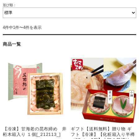
並び順：
4件中1件〜4件を表示
商品一覧
【冷凍】甘海老の昆布締め 井
ギフト【送料無料】贈り物 ギ
桁木箱入り １個[_212113_]
フト【冷凍】【化粧箱入り半樽