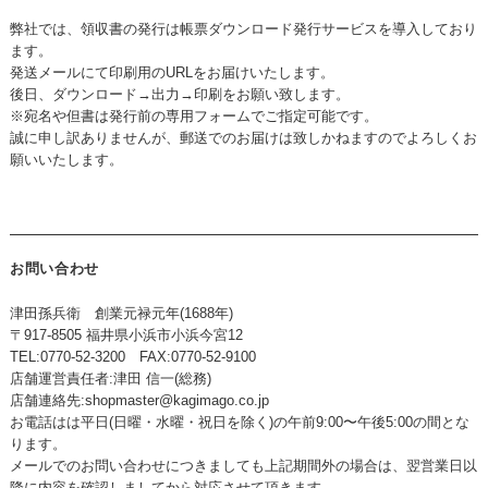
弊社では、領収書の発行は帳票ダウンロード発行サービスを導入しており
ます。
発送メールにて印刷用のURLをお届けいたします。
後日、ダウンロード→出力→印刷をお願い致します。
※宛名や但書は発行前の専用フォームでご指定可能です。
誠に申し訳ありませんが、郵送でのお届けは致しかねますのでよろしくお
願いいたします。
お問い合わせ
津田孫兵衛 創業元禄元年(1688年)
〒917-8505 福井県小浜市小浜今宮12
TEL:0770-52-3200 FAX:0770-52-9100
店舗運営責任者:津田 信一(総務)
店舗連絡先:
shopmaster@kagimago.co.jp
お電話はは平日(日曜・水曜・祝日を除く)の午前9:00〜午後5:00の間とな
ります。
メールでのお問い合わせにつきましても上記期間外の場合は、翌営業日以
降に内容を確認しましてから対応させて頂きます。