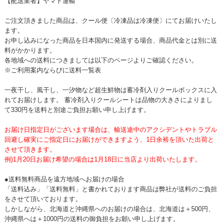
【配送業者】ヤマト運輸
ご注文頂きました商品は、クール便〔冷凍品は冷凍便〕にてお届けいたし
ます。
お申し込みになった商品を日本国内に発送する場合、商品代金とは別に送
料がかかります。
各地域への送料につきましては以下のページよりご確認ください。
※ご利用案内ならびに送料一覧表
一夜干し、風干し、一汐物など超生鮮物は蓄冷剤入りクールボックスに入
れてお届けします。 蓄冷剤入りクールシートは品物の大きさによりまし
て330円を送料と別途ご負担お願い申し上げます。
お届け日指定日がございます場合は、輸送途中のアクシデントやトラブル
回避し確実にご指定日にお届けができますよう、1日余裕を頂いた出荷と
させて頂きます。
例)1月20日お届け希望の場合は1月18日に当店より出荷いたします。
●送料無料商品を遠方地域へお届けの場合
「送料込み」「送料無料」と書かれております商品は弊社が送料のご負担
をさせて頂いております。
しかしながら、北海道と沖縄県へのお届けの場合は、北海道は＋500円、
沖縄県へは＋1000円の送料の御負担をお願い申し上げます。