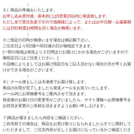
↓
５）商品の準備をいたします。
お申し込み受付後、基本的には5営業日以内に発送致します。
ただし全て受注生産ですので漁模様によって、またはお中元期・お歳暮期
には10日程度お時間を頂く場合が御座います。
↓
※ご指定の日時が御座います場合は御記載下さい。
ご注文日より5日後〜50日後の日が御指定できます。
(一部の地域は発送より２日間ほどお届けにかかる場合がございますので
御指定日にはご注意ください。)
※品物によりましてはお届け指定日をご記入頂かない場合の方が早くお届
けができる場合がございます。
↓
６）クール便もしくは冷凍便でお届け致します。
商品の出荷が完了しましたら発送メールをお送りいたします。
メール内にお荷物番号をご案内させて頂きます。
発送後のお届け日の変更等がございましたら、ヤマト運輸へお荷物番号を
お控頂き変更のご依頼を頂きますようお願い申し上げます。
↓
７)商品が届きましたら内容をご確認ください。
ご自宅宛ての場合は、商品をお受け取りになられましたらすぐに開封して
いただきまして、ご注文内容が正しくお届けになっているかご確認くださ