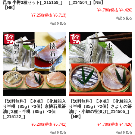
昆布 半樽3種セット[_215159_]
[_214504_]【NE】
【NE】
¥4,780
(税抜 ¥4,426)
¥7,250
(税抜 ¥6,713)
商品を見る
商品を見る
【送料無料】【冷凍】【化粧箱入
【送料無料】【冷凍】【化粧箱入
り半樽（85g）×3個】京懐石風笹
り半樽（85g）×2個】さよりの笹
漬け3種・半樽（85g）×3個
漬け・小鯛の笹漬け[_214505_]
[_215122_]
【NE】
¥6,200
(税抜 ¥5,741)
¥4,780
(税抜 ¥4,426)
商品を見る
商品を見る