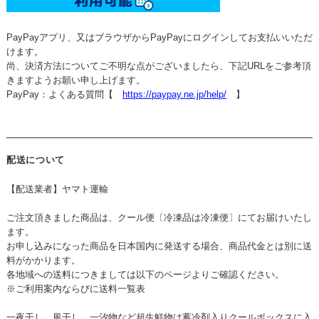
PayPayアプリ、又はブラウザからPayPayにログインしてお支払いいただ
けます。
尚、決済方法についてご不明な点がございましたら、下記URLをご参考頂
きますようお願い申し上げます。
PayPay：よくある質問【
https://paypay.ne.jp/help/
】
配送について
【配送業者】ヤマト運輸
ご注文頂きました商品は、クール便〔冷凍品は冷凍便〕にてお届けいたし
ます。
お申し込みになった商品を日本国内に発送する場合、商品代金とは別に送
料がかかります。
各地域への送料につきましては以下のページよりご確認ください。
※ご利用案内ならびに送料一覧表
一夜干し、風干し、一汐物など超生鮮物は蓄冷剤入りクールボックスに入