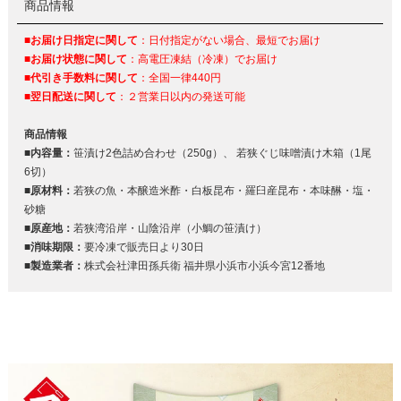
商品情報
■お届け日指定に関して
：日付指定がない場合、最短でお届け
■お届け状態に関して
：高電圧凍結（冷凍）でお届け
■代引き手数料に関して
：全国一律440円
■翌日配送に関して
：２営業日以内の発送可能
商品情報
■内容量：
笹漬け2色詰め合わせ（250g）、 若狭ぐじ味噌漬け木箱（1尾
6切）
■原材料：
若狭の魚・本醸造米酢・白板昆布・羅臼産昆布・本味醂・塩・
砂糖
■原産地：
若狭湾沿岸・山陰沿岸（小鯛の笹漬け）
■消味期限：
要冷凍で販売日より30日
■製造業者：
株式会社津田孫兵衛 福井県小浜市小浜今宮12番地