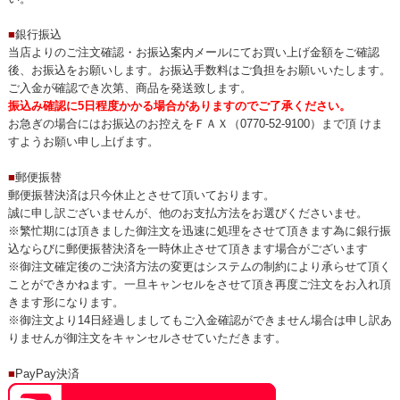
■
銀行振込
当店よりのご注文確認・お振込案内メールにてお買い上げ金額をご確認
後、お振込をお願いします。お振込手数料はご負担をお願いいたします。
ご入金が確認でき次第、商品を発送致します。
振込み確認に5日程度かかる場合がありますのでご了承ください。
お急ぎの場合にはお振込のお控えをＦＡＸ（0770-52-9100）まで頂 けま
すようお願い申し上げます。
■
郵便振替
郵便振替決済は只今休止とさせて頂いております。
誠に申し訳ございませんが、他のお支払方法をお選びくださいませ。
※繁忙期には頂きました御注文を迅速に処理をさせて頂きます為に銀行振
込ならびに郵便振替決済を一時休止させて頂きます場合がございます
※御注文確定後のご決済方法の変更はシステムの制約により承らせて頂く
ことができかねます。一旦キャンセルをさせて頂き再度ご注文をお入れ頂
きます形になります。
※御注文より14日経過しましてもご入金確認ができません場合は申し訳あ
りませんが御注文をキャンセルさせていただきます。
■
PayPay決済