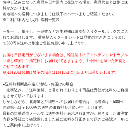
お申し込みになった商品を日本国内に発送する場合、商品代金とは別に送
料がかかります。
各地域への送料につきましては以下のページよりご確認ください。
※ご利用案内ならびに送料一覧表
一夜干し、風干し、一汐物など超生鮮物は蓄冷剤入りクールボックスに入
れてお届けします。 蓄冷剤入りクールシートは品物の大きさによりまし
て330円を送料と別途ご負担お願い申し上げます。
お届け日指定日がございます場合は、輸送途中のアクシデントやトラブル
回避し確実にご指定日にお届けができますよう、1日余裕を頂いた出荷と
させて頂きます。
例)1月20日お届け希望の場合は1月18日に当店より出荷いたします。
●送料無料商品を遠方地域へお届けの場合
「送料込み」「送料無料」と書かれております商品は弊社が送料のご負担
をさせて頂いております。
しかしながら、北海道と沖縄県へのお届けの場合は、北海道は＋500円、
沖縄県へは＋1000円の送料の御負担をお願い申し上げます。
最初の自動送信メールでは送料無料と表示されますが、頂きました御注文
内容を弊社にて確認致しました後に送料を訂正させて頂きご確認メールに
てご案内申し上げます。