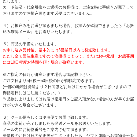
たします。
カード決済・代金引換をご選択のお客様は、ご注文時に手続きが完了して
おりますのでお振込頂きます必要はございません。
↓
４）お振込みをお選び頂きました場合、お振込が確認できましたら『お振
込み確認メール』をお送りいたします。
↓
５）商品の準備をいたします。
お申し込み受付後、基本的には5営業日以内に発送致します。
ただし全て受注生産ですので漁模様によって、またはお中元期・お歳暮期
には10日程度お時間を頂く場合が御座います。
↓
※ご指定の日時が御座います場合は御記載下さい。
ご注文日より5日後〜50日後の日が御指定できます。
(一部の地域は発送より２日間ほどお届けにかかる場合がございますので
御指定日にはご注意ください。)
※品物によりましてはお届け指定日をご記入頂かない場合の方が早くお届
けができる場合がございます。
↓
６）クール便もしくは冷凍便でお届け致します。
商品の出荷が完了しましたら発送メールをお送りいたします。
メール内にお荷物番号をご案内させて頂きます。
発送後のお届け日の変更等がございましたら、ヤマト運輸へお荷物番号を