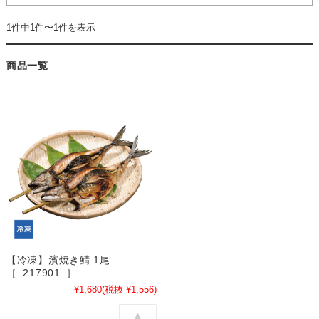
1件中1件〜1件を表示
商品一覧
【冷凍】濱焼き鯖 1尾
［_217901_］
¥1,680
(税抜 ¥1,556)