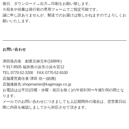
後日、ダウンロード→出力→印刷をお願い致します。
※宛名や但書は発行前の専用フォームでご指定可能です。
誠に申し訳ありませんが、郵送でのお届けは致しかねますのでよろしくお
願いいたします。
お問い合わせ
津田孫兵衛 創業元禄元年(1688年)
〒917-8505 福井県小浜市小浜今宮12
TEL:0770-52-3200 FAX:0770-52-9100
店舗運営責任者:津田 信一(総務)
店舗連絡先:
shopmaster@kagimago.co.jp
お電話はは平日(日曜・水曜・祝日を除く)の午前9:00〜午後5:00の間とな
ります。
メールでのお問い合わせにつきましても上記期間外の場合は、翌営業日以
降に内容を確認しましてから対応させて頂きます。