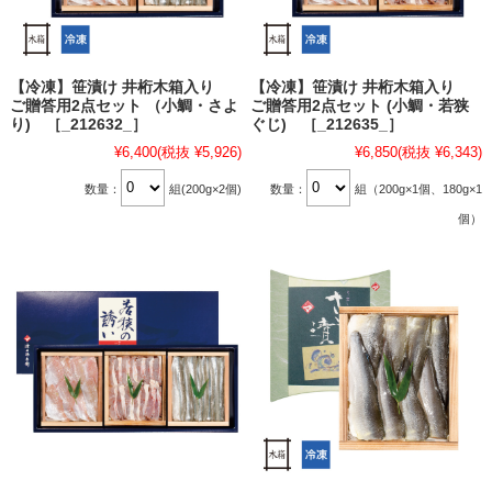
【冷凍】笹漬け 井桁木箱入り
【冷凍】笹漬け 井桁木箱入り
ご贈答用2点セット （小鯛・さよ
ご贈答用2点セット (小鯛・若狭
り) ［_212632_］
ぐじ) ［_212635_］
¥6,400
(税抜 ¥5,926)
¥6,850
(税抜 ¥6,343)
数量：
組(200g×2個)
数量：
組（200g×1個、180g×1
個）