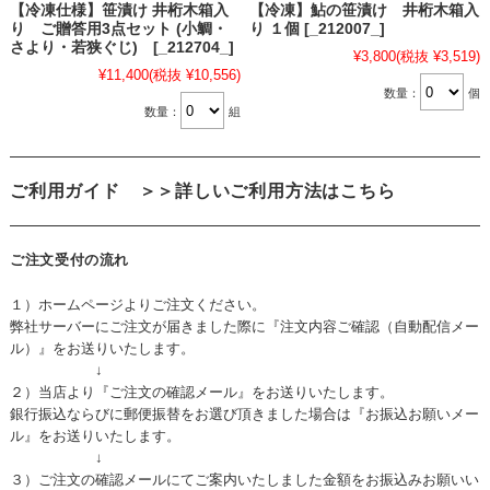
【冷凍仕様】笹漬け 井桁木箱入
【冷凍】鮎の笹漬け 井桁木箱入
り ご贈答用3点セット (小鯛・
り １個 [_212007_]
さより・若狭ぐじ) [_212704_]
¥3,800
(税抜 ¥3,519)
¥11,400
(税抜 ¥10,556)
数量：
個
数量：
組
ご利用ガイド
＞＞詳しいご利用方法はこちら
ご注文受付の流れ
１）ホームページよりご注文ください。
弊社サーバーにご注文が届きました際に『注文内容ご確認（自動配信メー
ル）』をお送りいたします。
↓
２）当店より『ご注文の確認メール』をお送りいたします。
銀行振込ならびに郵便振替をお選び頂きました場合は『お振込お願いメー
ル』をお送りいたします。
↓
３）ご注文の確認メールにてご案内いたしました金額をお振込みお願いい