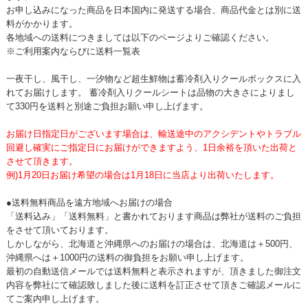
お申し込みになった商品を日本国内に発送する場合、商品代金とは別に送
料がかかります。
各地域への送料につきましては以下のページよりご確認ください。
※ご利用案内ならびに送料一覧表
一夜干し、風干し、一汐物など超生鮮物は蓄冷剤入りクールボックスに入
れてお届けします。 蓄冷剤入りクールシートは品物の大きさによりまし
て330円を送料と別途ご負担お願い申し上げます。
お届け日指定日がございます場合は、輸送途中のアクシデントやトラブル
回避し確実にご指定日にお届けができますよう、1日余裕を頂いた出荷と
させて頂きます。
例)1月20日お届け希望の場合は1月18日に当店より出荷いたします。
●送料無料商品を遠方地域へお届けの場合
「送料込み」「送料無料」と書かれております商品は弊社が送料のご負担
をさせて頂いております。
しかしながら、北海道と沖縄県へのお届けの場合は、北海道は＋500円、
沖縄県へは＋1000円の送料の御負担をお願い申し上げます。
最初の自動送信メールでは送料無料と表示されますが、頂きました御注文
内容を弊社にて確認致しました後に送料を訂正させて頂きご確認メールに
てご案内申し上げます。