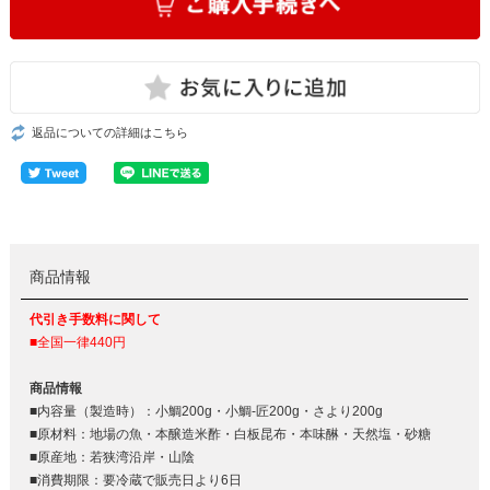
返品についての詳細はこちら
商品情報
代引き手数料に関して
■全国一律440円
商品情報
■内容量（製造時）：小鯛200g・小鯛-匠200g・さより200g
■原材料：地場の魚・本醸造米酢・白板昆布・本味醂・天然塩・砂糖
■原産地：若狭湾沿岸・山陰
■消費期限：要冷蔵で販売日より6日