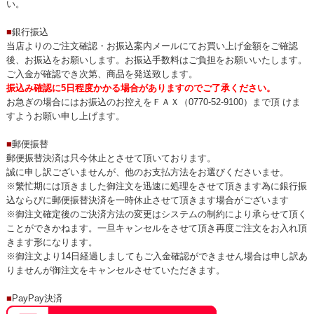
い。
■
銀行振込
当店よりのご注文確認・お振込案内メールにてお買い上げ金額をご確認
後、お振込をお願いします。お振込手数料はご負担をお願いいたします。
ご入金が確認でき次第、商品を発送致します。
振込み確認に5日程度かかる場合がありますのでご了承ください。
お急ぎの場合にはお振込のお控えをＦＡＸ（0770-52-9100）まで頂 けま
すようお願い申し上げます。
■
郵便振替
郵便振替決済は只今休止とさせて頂いております。
誠に申し訳ございませんが、他のお支払方法をお選びくださいませ。
※繁忙期には頂きました御注文を迅速に処理をさせて頂きます為に銀行振
込ならびに郵便振替決済を一時休止させて頂きます場合がございます
※御注文確定後のご決済方法の変更はシステムの制約により承らせて頂く
ことができかねます。一旦キャンセルをさせて頂き再度ご注文をお入れ頂
きます形になります。
※御注文より14日経過しましてもご入金確認ができません場合は申し訳あ
りませんが御注文をキャンセルさせていただきます。
■
PayPay決済