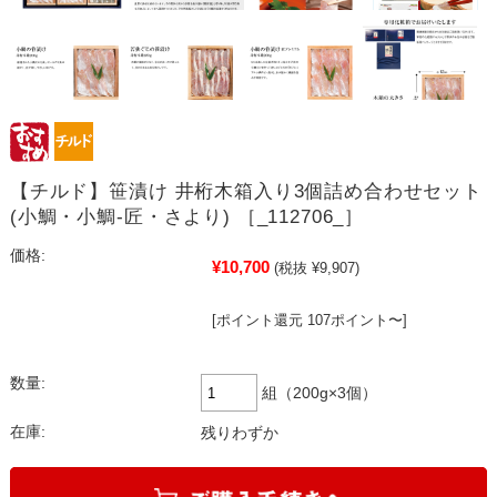
【チルド】笹漬け 井桁木箱入り3個詰め合わせセット
(小鯛・小鯛-匠・さより) ［_112706_］
価格:
¥10,700
(税抜 ¥9,907)
[ポイント還元 107ポイント〜]
数量:
組（200g×3個）
在庫:
残りわずか