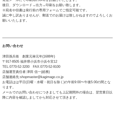
後日、ダウンロード→出力→印刷をお願い致します。
※宛名や但書は発行前の専用フォームでご指定可能です。
誠に申し訳ありませんが、郵送でのお届けは致しかねますのでよろしくお
願いいたします。
お問い合わせ
津田孫兵衛 創業元禄元年(1688年)
〒917-8505 福井県小浜市小浜今宮12
TEL:0770-52-3200 FAX:0770-52-9100
店舗運営責任者:津田 信一(総務)
店舗連絡先:
shopmaster@kagimago.co.jp
お電話はは平日(日曜・水曜・祝日を除く)の午前9:00〜午後5:00の間とな
ります。
メールでのお問い合わせにつきましても上記期間外の場合は、翌営業日以
降に内容を確認しましてから対応させて頂きます。