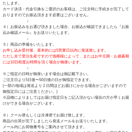
たします。
カード決済・代金引換をご選択のお客様は、ご注文時に手続きが完了して
おりますのでお振込頂きます必要はございません。
↓
４）お振込みをお選び頂きました場合、お振込が確認できましたら『お振
込み確認メール』をお送りいたします。
↓
５）商品の準備をいたします。
お申し込み受付後、基本的には5営業日以内に発送致します。
ただし全て受注生産ですので漁模様によって、またはお中元期・お歳暮期
には10日程度お時間を頂く場合が御座います。
↓
※ご指定の日時が御座います場合は御記載下さい。
ご注文日より5日後〜50日後の日が御指定できます。
(一部の地域は発送より２日間ほどお届けにかかる場合がございますので
御指定日にはご注意ください。)
※品物によりましてはお届け指定日をご記入頂かない場合の方が早くお届
けができる場合がございます。
↓
６）クール便もしくは冷凍便でお届け致します。
商品の出荷が完了しましたら発送メールをお送りいたします。
メール内にお荷物番号をご案内させて頂きます。