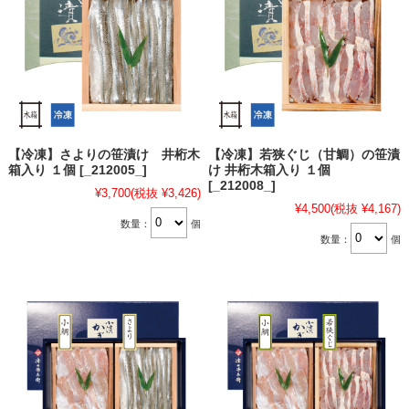
【冷凍】さよりの笹漬け 井桁木
【冷凍】若狭ぐじ（甘鯛）の笹漬
箱入り １個 [_212005_]
け 井桁木箱入り １個
[_212008_]
¥3,700
(税抜 ¥3,426)
¥4,500
(税抜 ¥4,167)
数量：
個
数量：
個