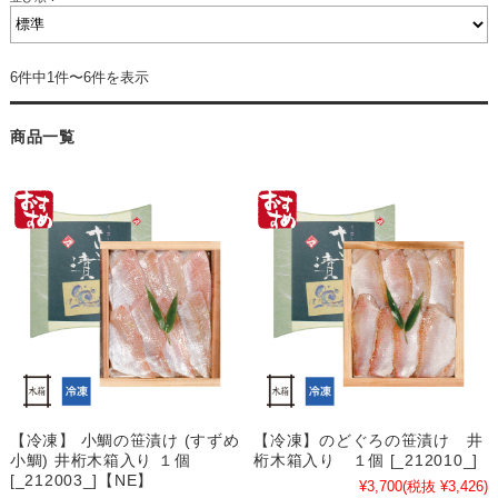
6件中1件〜6件を表示
商品一覧
【冷凍】 小鯛の笹漬け (すずめ
【冷凍】のどぐろの笹漬け 井
小鯛) 井桁木箱入り １個
桁木箱入り １個 [_212010_]
[_212003_]【NE】
¥3,700
(税抜 ¥3,426)