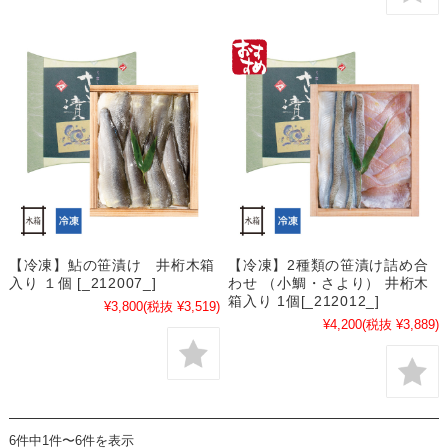
【冷凍】鮎の笹漬け 井桁木箱
【冷凍】2種類の笹漬け詰め合
入り １個 [_212007_]
わせ （小鯛・さより） 井桁木
箱入り 1個[_212012_]
¥3,800
(税抜 ¥3,519)
¥4,200
(税抜 ¥3,889)
6件中1件〜6件を表示