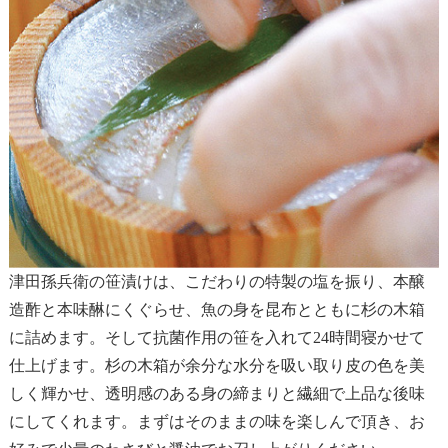
津田孫兵衛の笹漬けは、こだわりの特製の塩を振り、本醸
造酢と本味醂にくぐらせ、魚の身を昆布とともに杉の木箱
に詰めます。そして抗菌作用の笹を入れて24時間寝かせて
仕上げます。杉の木箱が余分な水分を吸い取り皮の色を美
しく輝かせ、透明感のある身の締まりと繊細で上品な後味
にしてくれます。まずはそのままの味を楽しんで頂き、お