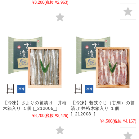
¥3,200
(税抜 ¥2,963)
【冷凍】さよりの笹漬け 井桁
【冷凍】若狭ぐじ（甘鯛）の笹
木箱入り １個 [_212005_]
漬け 井桁木箱入り １個
[_212008_]
¥3,700
(税抜 ¥3,426)
¥4,500
(税抜 ¥4,167)