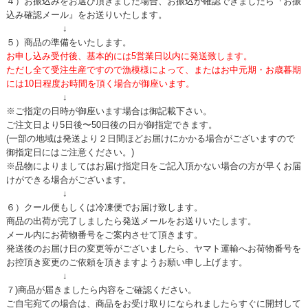
４）お振込みをお選び頂きました場合、お振込が確認できましたら『お振
込み確認メール』をお送りいたします。
↓
５）商品の準備をいたします。
お申し込み受付後、基本的には5営業日以内に発送致します。
ただし全て受注生産ですので漁模様によって、またはお中元期・お歳暮期
には10日程度お時間を頂く場合が御座います。
↓
※ご指定の日時が御座います場合は御記載下さい。
ご注文日より5日後〜50日後の日が御指定できます。
(一部の地域は発送より２日間ほどお届けにかかる場合がございますので
御指定日にはご注意ください。)
※品物によりましてはお届け指定日をご記入頂かない場合の方が早くお届
けができる場合がございます。
↓
６）クール便もしくは冷凍便でお届け致します。
商品の出荷が完了しましたら発送メールをお送りいたします。
メール内にお荷物番号をご案内させて頂きます。
発送後のお届け日の変更等がございましたら、ヤマト運輸へお荷物番号を
お控頂き変更のご依頼を頂きますようお願い申し上げます。
↓
７)商品が届きましたら内容をご確認ください。
ご自宅宛ての場合は、商品をお受け取りになられましたらすぐに開封して