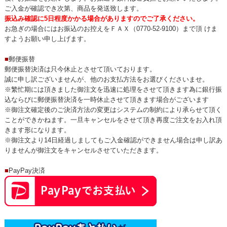
ご入金が確認でき次第、商品を発送致します。
振込み確認に5日程度かかる場合がありますのでご了承ください。
お急ぎの場合にはお振込のお控えをＦＡＸ（0770-52-9100）まで頂 けま
すようお願い申し上げます。
■
郵便振替
郵便振替決済は只今休止とさせて頂いております。
誠に申し訳ございませんが、他のお支払方法をお選びくださいませ。
※繁忙期には頂きました御注文を迅速に処理をさせて頂きます為に銀行振
込ならびに郵便振替決済を一時休止させて頂きます場合がございます
※御注文確定後のご決済方法の変更はシステムの制約により承らせて頂く
ことができかねます。一旦キャンセルをさせて頂き再度ご注文をお入れ頂
きます形になります。
※御注文より14日経過しましてもご入金確認ができません場合は申し訳あ
りませんが御注文をキャンセルさせていただきます。
■
PayPay決済