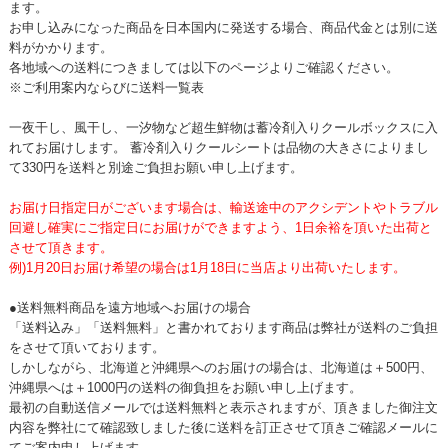
ます。
お申し込みになった商品を日本国内に発送する場合、商品代金とは別に送
料がかかります。
各地域への送料につきましては以下のページよりご確認ください。
※ご利用案内ならびに送料一覧表
一夜干し、風干し、一汐物など超生鮮物は蓄冷剤入りクールボックスに入
れてお届けします。 蓄冷剤入りクールシートは品物の大きさによりまし
て330円を送料と別途ご負担お願い申し上げます。
お届け日指定日がございます場合は、輸送途中のアクシデントやトラブル
回避し確実にご指定日にお届けができますよう、1日余裕を頂いた出荷と
させて頂きます。
例)1月20日お届け希望の場合は1月18日に当店より出荷いたします。
●送料無料商品を遠方地域へお届けの場合
「送料込み」「送料無料」と書かれております商品は弊社が送料のご負担
をさせて頂いております。
しかしながら、北海道と沖縄県へのお届けの場合は、北海道は＋500円、
沖縄県へは＋1000円の送料の御負担をお願い申し上げます。
最初の自動送信メールでは送料無料と表示されますが、頂きました御注文
内容を弊社にて確認致しました後に送料を訂正させて頂きご確認メールに
てご案内申し上げます。