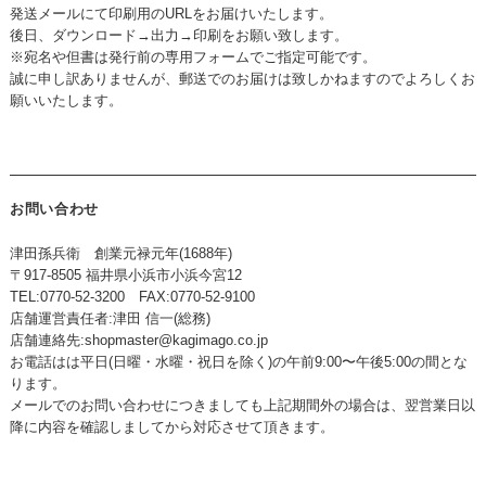
発送メールにて印刷用のURLをお届けいたします。
後日、ダウンロード→出力→印刷をお願い致します。
※宛名や但書は発行前の専用フォームでご指定可能です。
誠に申し訳ありませんが、郵送でのお届けは致しかねますのでよろしくお
願いいたします。
お問い合わせ
津田孫兵衛 創業元禄元年(1688年)
〒917-8505 福井県小浜市小浜今宮12
TEL:0770-52-3200 FAX:0770-52-9100
店舗運営責任者:津田 信一(総務)
店舗連絡先:
shopmaster@kagimago.co.jp
お電話はは平日(日曜・水曜・祝日を除く)の午前9:00〜午後5:00の間とな
ります。
メールでのお問い合わせにつきましても上記期間外の場合は、翌営業日以
降に内容を確認しましてから対応させて頂きます。