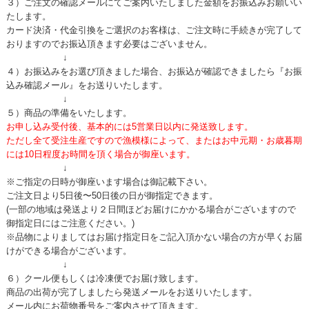
３）ご注文の確認メールにてご案内いたしました金額をお振込みお願いい
たします。
カード決済・代金引換をご選択のお客様は、ご注文時に手続きが完了して
おりますのでお振込頂きます必要はございません。
↓
４）お振込みをお選び頂きました場合、お振込が確認できましたら『お振
込み確認メール』をお送りいたします。
↓
５）商品の準備をいたします。
お申し込み受付後、基本的には5営業日以内に発送致します。
ただし全て受注生産ですので漁模様によって、またはお中元期・お歳暮期
には10日程度お時間を頂く場合が御座います。
↓
※ご指定の日時が御座います場合は御記載下さい。
ご注文日より5日後〜50日後の日が御指定できます。
(一部の地域は発送より２日間ほどお届けにかかる場合がございますので
御指定日にはご注意ください。)
※品物によりましてはお届け指定日をご記入頂かない場合の方が早くお届
けができる場合がございます。
↓
６）クール便もしくは冷凍便でお届け致します。
商品の出荷が完了しましたら発送メールをお送りいたします。
メール内にお荷物番号をご案内させて頂きます。