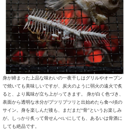
身が締まった上品な味わいの一夜干しはグリルやオーブン
で焼いても美味しいですが、炭火のように弱火の遠火で炙
ると、より風味が立ち上がってきます。 身が白く色づき、
表面から透明な水分がプツリプツリと出始めたら食べ頃の
サイン。身を楽しんだ後も、まだまだ“骨”というお楽しみ
が。しっかり炙って骨せんべいにしても、あるいは骨酒に
しても絶品です。