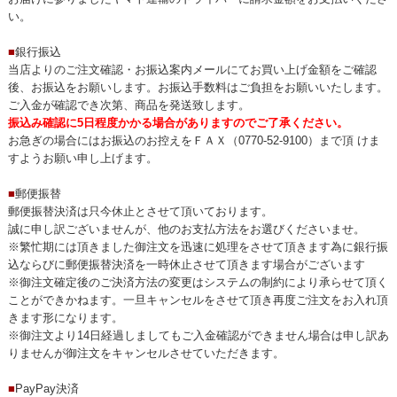
い。
■
銀行振込
当店よりのご注文確認・お振込案内メールにてお買い上げ金額をご確認
後、お振込をお願いします。お振込手数料はご負担をお願いいたします。
ご入金が確認でき次第、商品を発送致します。
振込み確認に5日程度かかる場合がありますのでご了承ください。
お急ぎの場合にはお振込のお控えをＦＡＸ（0770-52-9100）まで頂 けま
すようお願い申し上げます。
■
郵便振替
郵便振替決済は只今休止とさせて頂いております。
誠に申し訳ございませんが、他のお支払方法をお選びくださいませ。
※繁忙期には頂きました御注文を迅速に処理をさせて頂きます為に銀行振
込ならびに郵便振替決済を一時休止させて頂きます場合がございます
※御注文確定後のご決済方法の変更はシステムの制約により承らせて頂く
ことができかねます。一旦キャンセルをさせて頂き再度ご注文をお入れ頂
きます形になります。
※御注文より14日経過しましてもご入金確認ができません場合は申し訳あ
りませんが御注文をキャンセルさせていただきます。
■
PayPay決済