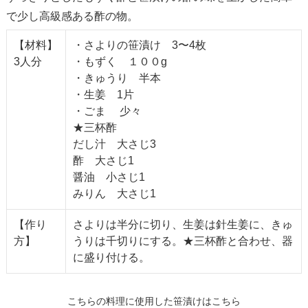
で少し高級感ある酢の物。
【材料】
・さよりの笹漬け 3〜4枚
3人分
・もずく １００g
・きゅうり 半本
・生姜 1片
・ごま 少々
★三杯酢
だし汁 大さじ3
酢 大さじ1
醤油 小さじ1
みりん 大さじ1
【作り
さよりは半分に切り、生姜は針生姜に、きゅ
方】
うりは千切りにする。★三杯酢と合わせ、器
に盛り付ける。
こちらの料理に使用した笹漬けはこちら