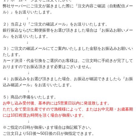
弊社サーバーにご注文が届きました際に『注文内容ご確認（自動配信メー
ル）』をお送りいたします。
↓
２）当店より『ご注文の確認メール』をお送りいたします。
銀行振込ならびに郵便振替をお選び頂きました場合は『お振込お願いメー
ル』をお送りいたします。
↓
３）ご注文の確認メールにてご案内いたしました金額をお振込みお願いい
たします。
カード決済・代金引換をご選択のお客様は、ご注文時に手続きが完了して
おりますのでお振込頂きます必要はございません。
↓
４）お振込みをお選び頂きました場合、お振込が確認できましたら『お振
込み確認メール』をお送りいたします。
↓
５）商品の準備をいたします。
お申し込み受付後、基本的には5営業日以内に発送致します。
ただし全て受注生産ですので漁模様によって、またはお中元期・お歳暮期
には10日程度お時間を頂く場合が御座います。
↓
※ご指定の日時が御座います場合は御記載下さい。
ご注文日より5日後〜50日後の日が御指定できます。