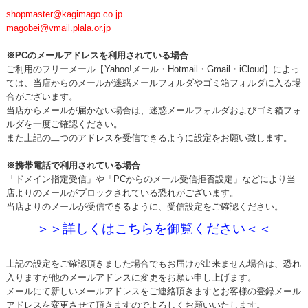
shopmaster@kagimago.co.jp
magobei@vmail.plala.or.jp
※PCのメールアドレスを利用されている場合
ご利用のフリーメール【Yahoo!メール・Hotmail・Gmail・iCloud】によっ
ては、当店からのメールが迷惑メールフォルダやゴミ箱フォルダに入る場
合がございます。
当店からメールが届かない場合は、迷惑メールフォルダおよびゴミ箱フォ
ルダを一度ご確認ください。
また上記の二つのアドレスを受信できるように設定をお願い致します。
※携帯電話で利用されている場合
「ドメイン指定受信」や「PCからのメール受信拒否設定」などにより当
店よりのメールがブロックされている恐れがございます。
当店よりのメールが受信できるように、受信設定をご確認ください。
＞＞詳しくはこちらを御覧ください＜＜
上記の設定をご確認頂きました場合でもお届けが出来ません場合は、恐れ
入りますが他のメールアドレスに変更をお願い申し上げます。
メールにて新しいメールアドレスをご連絡頂きますとお客様の登録メール
アドレスを変更させて頂きますのでよろしくお願いいたします。