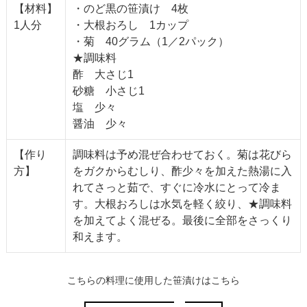
【材料】
・のど黒の笹漬け 4枚
1人分
・大根おろし 1カップ
・菊 40グラム（1／2パック）
★調味料
酢 大さじ1
砂糖 小さじ1
塩 少々
醤油 少々
【作り
調味料は予め混ぜ合わせておく。菊は花びら
方】
をガクからむしり、酢少々を加えた熱湯に入
れてさっと茹で、すぐに冷水にとって冷ま
す。大根おろしは水気を軽く絞り、★調味料
を加えてよく混ぜる。最後に全部をさっくり
和えます。
こちらの料理に使用した笹漬けはこちら