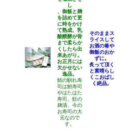
し
、御飯と麹
を詰めて更
に時をかけ
て熟成、乳
そのままス
酸醗酵が骨
ライスして
まで柔らか
お酒の肴や
くしたら出
御飯のおか
来あがり。
ずに。
お正月には
炙って頂く
欠かせない
と素晴らし
逸品。
くこおばし
鯖の馴れ寿
く絶品。
司は鮒寿司
やはたはた
寿司、鮭の
麹漬、今の
お寿司の大
元なので
す。