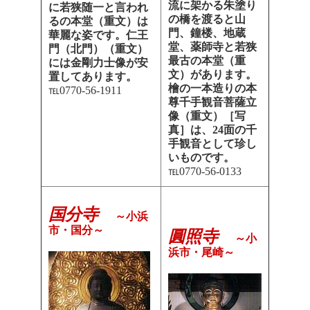
流に架かる朱塗り
に若狭随一と言われ
の橋を渡ると山
るの本堂（重文）は
門、鐘楼、地蔵
華麗な姿です。仁王
堂、薬師寺と若狭
門（北門）（重文）
最古の本堂（重
には金剛力士像が安
文）があります。
置してあります。
檜の一本造りの本
℡0770-56-1911
尊千手観音菩薩立
像（重文）［写
真］は、
24
面の千
手観音として珍し
いものです。
℡0770-56-0133
国分寺
～小浜
市・国分～
圓照寺
～小
浜市・尾崎～