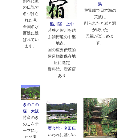
割れた瓜
浜
の伝説で
遊覧船で日本海の
名づけら
荒波に
れた滝
削られた奇岩奇洞
熊川宿・上中
全国名水
が続いた
若狭と熊川を結
百選に選
景観が楽しめま
ぶ鯖街道の中継
ばれてい
す。
地点。
ます。
国の重要伝統的
建造物群保存地
区に選定
資料館、喫茶店
あり
きのこの
森・大飯
特産のき
のこをテ
暦会館・名田庄
ーマにし
いわれに基づい
た公園