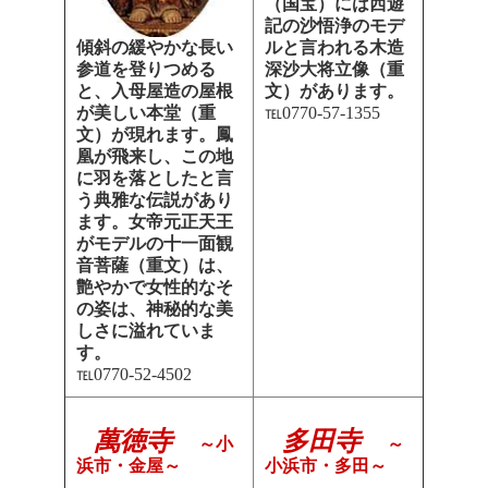
（国宝）には西遊
記の沙悟浄のモデ
ルと言われる木造
傾斜の緩やかな長い
深沙大将立像（重
参道を登りつめる
文）があります。
と、入母屋造の屋根
℡0770-57-1355
が美しい本堂（重
文）が現れます。鳳
凰が飛来し、この地
に羽を落としたと言
う典雅な伝説があり
ます。女帝元正天王
がモデルの十一面観
音菩薩（重文）は、
艶やかで女性的なそ
の姿は、神秘的な美
しさに溢れていま
す。
℡0770-52-4502
萬徳寺
多田寺
～小
～
浜市・金屋～
小浜市・多田～