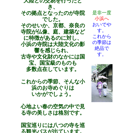
大陸との交易を行ったと
き、
その拠点となったのが寺院
是非一度
小浜へ
でした。
おいでや
そのせいか、京都、奈良の
す。
寺院が仏像、庭、建築など
これから
に特徴があるのに対し、
の季節は
小浜の寺院は大陸文化の影
絶品で
響を感じられ、
す。
古寺や文化財のなかには国
宝、国宝級のものも
多数点在しています。
これからの季節、そんな小
浜のお寺めぐりは
いかがでしょう。
心地よい春の空気の中で見
る寺の美しさは格別です。
国宝巡りには八つの寺を巡
る観光バスが出ています。