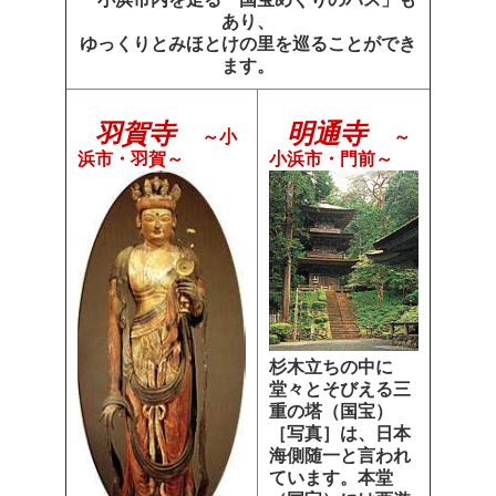
あり、
ゆっくりとみほとけの里を巡ることができ
ます。
羽賀寺
明通寺
～小
～
浜市・羽賀～
小浜市・門前～
杉木立ちの中に
堂々とそびえる三
重の塔（国宝）
［写真］は、日本
海側随一と言われ
ています。本堂