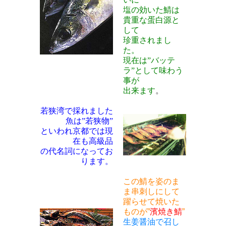
塩の効いた鯖は
貴重な蛋白源と
して
珍重されまし
た。
現在は”バッテ
ラ”として味わう
事が
出来ます
。
若狭湾で採れました
魚は”若狭物”
といわれ京都では現
在も高級品
の代名詞になってお
ります。
この鯖を姿のま
ま串刺しにして
躍らせて焼いた
ものが”
濱焼き鯖
”
生姜醤油で召し