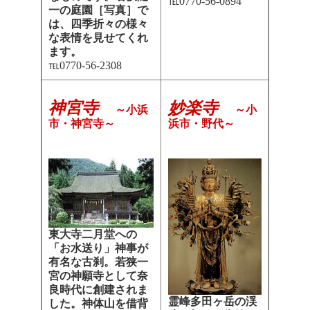
℡0770-56-0894
一の庭園［写真］で
は、四季折々の様々
な表情を見せてくれ
ます。
℡0770-56-2308
神宮寺
妙楽寺
～小浜
～小
市・神宮寺～
浜市・野代～
東大寺二月堂への
「お水送り」神事が
有名な古刹。若狭一
宮の神願寺として奈
良時代に創建されま
霊峰多田ヶ岳
の渓
した。神体山を借背