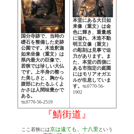
本堂にある大日如
来像（重文）は金
色に輝き、重量感
国分寺跡で、当時の
に溢れ、木造不動
礎石を整備した史跡
明王立像（重文）
公園です。木造釈迦
の彫刻は見事で迫
如来坐像（重文）は
力があります。ま
県内最大の巨像で、
た、本堂の西側に
若狭では珍しい大仏
ある市指定の庭園
です。上半身の整っ
にはモリアオガエ
た美しさと、胸から
ルが生息していま
腹部にわたるふくよ
す。
℡0770-56-
かさは人間味豊かで
1902
ある。
℡0770-56-2519
『鯖街道』
京は遠ても、十八里
ここ若狭には
という