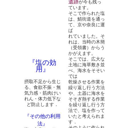
遺跡
が今も残っ
ています。
そこで作られた塩
は、鯖街道を通っ
て、京や奈良に運
ば
れていました。そ
れは、当時の木簡
（受領書）からう
かがえます。
そこでは、広大な
『塩の効
土地に海草敷き並
用』
べ、海水をそそい
では
摂取不足から生じ
乾燥させる作業を
る、食欲不振・無
繰り返し行う方法
気力感・筋肉けい
や、土器に海水を
れん・体力低下な
そそぎ熱する作業
ど防止します．
を繰り返し行う方
法で、塩を作って
『その他の利用
いたと考えられま
す．
法』
そのように作られ