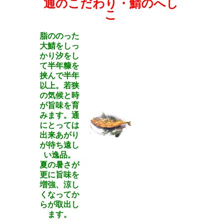
通のこだわり・鯖のへし
こ
脂ののった
大鯖をしっ
かり汐をし
て半年糠を
挟んで半年
以上。若狭
の気候と時
が旨味を育
みます。通
にとっては
出来あがり
が待ち遠し
い逸品。
夏の暑さが
更に旨味を
増強、涼し
くなってか
らが取出し
ます。