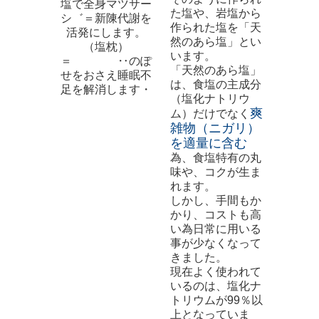
塩で全身マツサー
た塩や、岩塩から
シ゛＝新陳代謝を
作られた塩を「天
活発にします。
然のあら塩」とい
（塩枕）
います。
＝ ‥のぽ
「天然のあら塩」
せをおさえ睡眠不
は、食塩の主成分
足を解消します・
（塩化ナトリウ
爽
ム）だけでなく
雑物（ニガリ）
を適量に含む
為、食塩特有の丸
味や、コクが生ま
れます。
しかし、手間もか
かり、コストも高
い為日常に用いる
事が少なくなって
きました。
現在よく使われて
いるのは、塩化ナ
トリウムが99％以
上となっていま