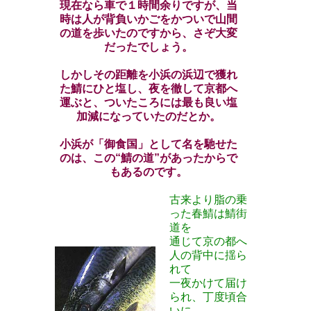
現在なら車で１時間余りですが、当
時は人が背負いかごをかついで山間
の道を歩いたのですから、さぞ大変
だったでしょう。
しかしその距離を小浜の浜辺で獲れ
た鯖にひと塩し、夜を徹して京都へ
運ぶと、ついたころには最も良い塩
加減になっていたのだとか。
小浜が「御食国」として名を馳せた
のは、この“鯖の道”があったからで
もあるのです。
古来より脂の乗
った春鯖は鯖街
道を
通じて京の都へ
人の背中に揺ら
れて
一夜かけて届け
られ、丁度頃合
いに