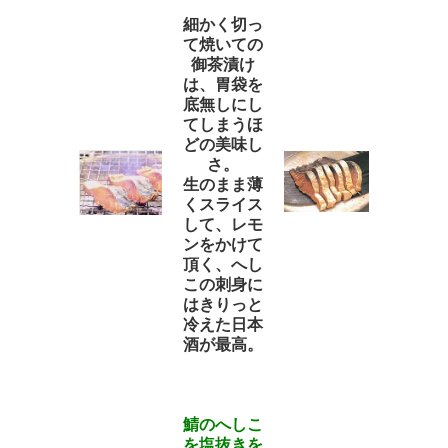
細かく切っ
て焼いての
御茶漬け
は、胃袋を
底無しにし
てしまうほ
どの美味し
さ。
生のまま薄
くスライス
して、レモ
ンをかけて
頂く、へし
この刺身に
はきりっと
冷えた日本
酒が最高。
鯖のへしこ
を塩抜きを