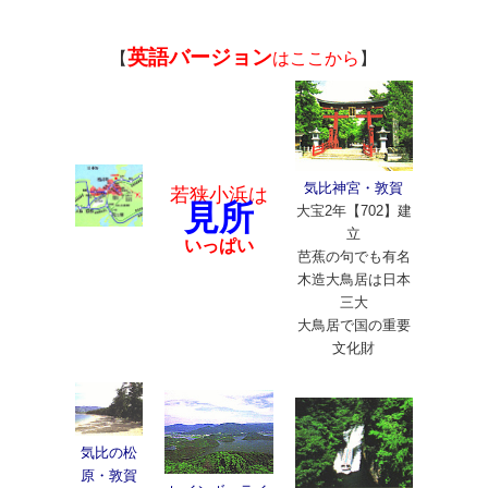
英語バージョン
【
はここから
】
気比神宮・敦賀
若狭小浜は
見所
大宝2年【702】建
立
アクセ
いっぱい
芭蕉の句でも有名
スは
木造大鳥居は日本
三大
大鳥居で国の重要
文化財
気比の松
原・敦賀