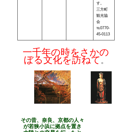
す。
三方町
観光協
会
℡0770-
45-0113
一千年の時をさかの
ぼる文化を訪ねて
。
その昔、奈良、京都の人々
が若狭小浜に拠点を置き