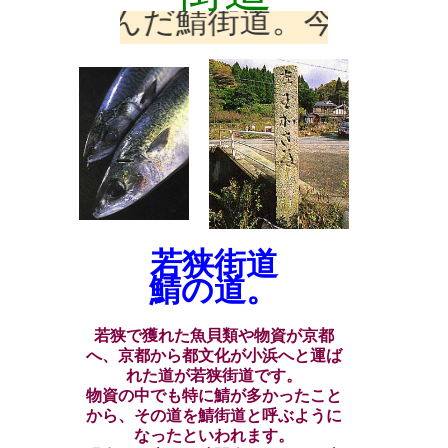
へ運んだ鯖街道。今も往来が激
若狭街道
鯖の道。
若狭で獲れた魚貝類や物資が京都
へ、京都から都文化が小浜へと運ば
れた道が若狭街道です。
物資の中でも特に鯖が多かったこと
から、その道を鯖街道と呼ぶように
なったといわれます。