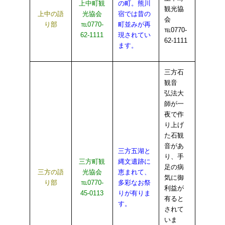
上中町観
の町。熊川
観光協
上中の語
光協会
宿では昔の
会
り部
℡0770-
町並みが再
℡0770-
62-1111
現されてい
62-1111
ます。
三方石
観音
弘法大
師が一
夜で作
り上げ
た石観
音があ
三方五湖と
り、手
三方町観
縄文遺跡に
足の病
三方の語
光協会
恵まれて、
気に御
り部
℡0770-
多彩なお祭
利益が
45-0113
りが有りま
有ると
す。
されて
いま