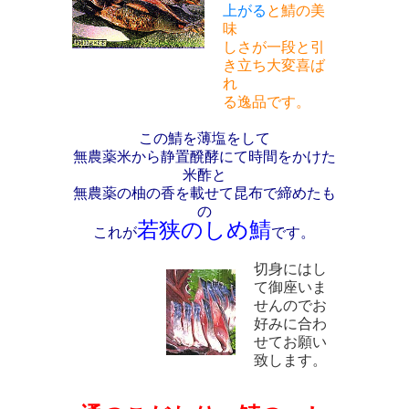
上がる
と鯖の美
味
しさが一段と引
き立ち大変喜ば
れ
る逸品です。
この鯖を薄塩をして
無農薬米から静置醗酵にて時間をかけた
米酢と
無農薬の柚の香を載せて昆布で締めたも
の
若狭のしめ鯖
これが
です。
切身にはし
て御座いま
せんのでお
好みに合わ
せてお願い
致します。