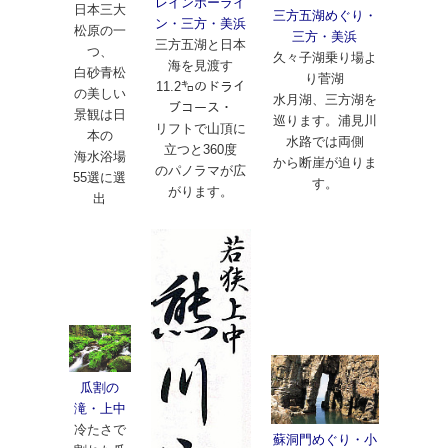
レインボーライ
日本三大
三方五湖めぐり・
ン・三方・美浜
松原の一
三方・美浜
三方五湖と日本
つ、
久々子湖乗り場よ
海を見渡す
白砂青松
り菅湖
11.2㌔のドライ
の美しい
水月湖、三方湖を
ブコース・
景観は日
巡ります。浦見川
リフトで山頂に
本の
水路では両側
立つと360度
海水浴場
から断崖が迫りま
のパノラマが広
55選に選
す。
がります。
出
瓜割の
滝・上中
冷たさで
蘇洞門めぐり・小