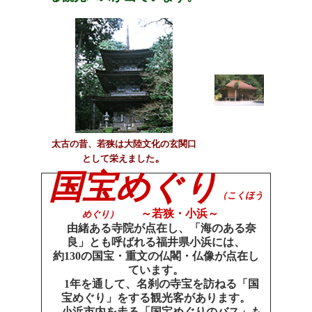
太古の昔、若狭は大陸文化の玄関口
。
として栄えました
国宝めぐり
（こくほう
～若狭・小浜～
めぐり）
由緒ある寺院が点在し、「海のある奈
良」とも呼ばれる福井県小浜には、
約130の国宝・重文の仏閣・仏像が点在し
ています。
1年を通して、名刹の寺宝を訪ねる「国
宝めぐり」をする観光客があります。
小浜市内を走る「国宝めぐりのバス」も