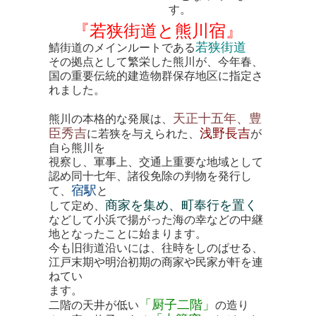
す。
『若狭街道と熊川宿』
若狭街道
鯖街道のメインルートである
その拠点として繁栄した
熊川
が、今年春、
国の
重要伝統的建造物群保存地区
に指定さ
れました。
天正十五年、豊
熊川の本格的な発展は、
臣秀吉
浅野長吉
に若狭を与えられた、
が
自ら熊川を
視察し、軍事上、交通上重要な地域として
認め同十七年、
諸役免除の判物を発行
し
宿駅
て、
と
商家を集め、町奉行を置く
して定め、
などして小浜で揚がった海の幸などの中継
地となったことに始まります。
今も旧街道沿いには、往時をしのぱせる、
江戸末期や明治初期の商家や民家が軒を連
ねてい
ます。
「厨子二階」
二階の天井が低い
の造り