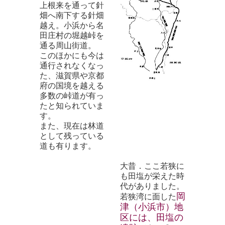
上根来を通って針
畑へ南下する針畑
越え。小浜から名
田庄村の堀越峠を
通る周山街道。
このほかにも今は
通行されなくなっ
た、滋賀県や京都
府の国境を越える
多数の峠道が有っ
たと知られていま
す。
また、現在は林道
として残っている
道も有ります。
大昔．ここ若狭に
も田塩が栄えた時
代がありました。
岡
若狭湾に面した
津（小浜市）地
区には、田塩の