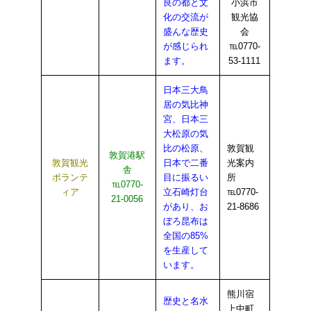
良の都と文
小浜市
化の交流が
観光協
盛んな歴史
会
が感じられ
℡0770-
ます。
53-1111
日本三大鳥
居の気比神
宮、日本三
大松原の気
比の松原、
敦賀観
敦賀港駅
敦賀観光
日本で二番
光案内
舎
ボランテ
目に振るい
所
℡0770-
ィア
立石崎灯台
℡0770-
21-0056
があり、お
21-8686
ぼろ昆布は
全国の85%
を生産して
います。
熊川宿
歴史と名水
上中町