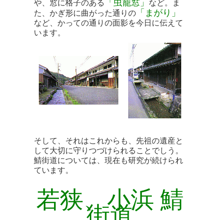
「虫籠窓」
や、窓に格子のある
など。ま
「まがり」
た、かぎ形に曲がった通りの
など、かっての通りの面影を今日に伝えて
います。
そして、それはこれからも、先祖の遺産と
して大切に守りつづけられることでしう。
鯖街道については、現在も研究が続けられ
ています。
若狭、小浜 鯖
街道