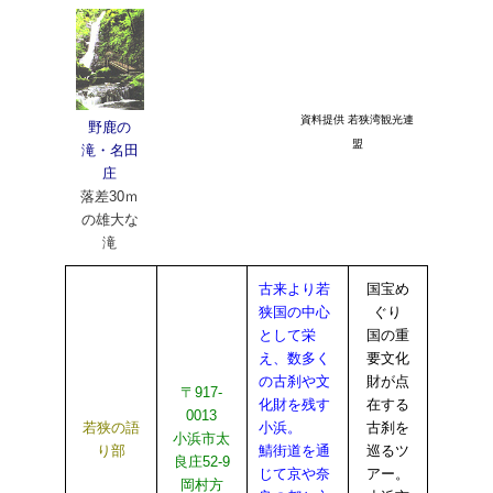
資料提供 若狭湾観光連
野鹿の
盟
滝・名田
庄
落差30ｍ
の雄大な
滝
古来より若
国宝め
狭国の中心
ぐり
として栄
国の重
え、数多く
要文化
の古刹や文
財が点
〒917-
化財を残す
在する
0013
若狭の語
小浜。
古刹を
小浜市太
り部
鯖街道を通
巡るツ
良庄52-9
じて京や奈
アー。
岡村方