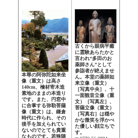
古くから眼病平癒
に霊験あらた
かと
言われ“多田のお
薬師さん”として
参詣者が絶えませ
本尊の阿弥陀如来坐
ん。本堂の薬師如
像（重文）は高さ
来立像（重文）
140cm
、檜材寄木造
［写真中央］、十
素地のままの本造り
一面観音立像（重
です。また、円窓中
文）［写真左］、
に合掌する弥勒菩薩
菩薩立像（重文）
像（重文）は、鎌倉
［写真右］は穏や
時代に作られ、その
かな微笑を浮かべ
後手を加えられてい
た優しい顔立ちで
ないのでとても貴重
す。
なものです。若狭随