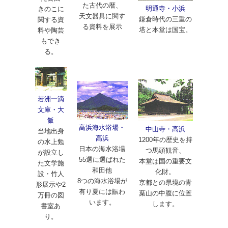
た古代の暦、
明通寺・小浜
きのこに
天文器具に関す
鎌倉時代の三重の
関する資
る資料を展示
塔と本堂は国宝。
料や陶芸
もでき
る。
若洲一滴
文庫・大
飯
高浜海水浴場・
中山寺・高浜
当地出身
高浜
1200年の歴史を持
の水上勉
日本の海水浴場
つ馬頭観音、
が設立し
55選に選ばれた
本堂は国の重要文
た文学施
和田他
化財。
設・竹人
8つの海水浴場が
京都との県境の青
形展示や2
有り夏には賑わ
葉山の中腹に位置
万冊の図
います。
します。
書室あ
り。