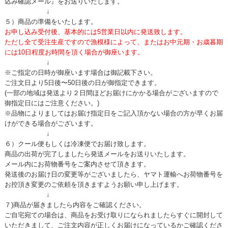
込み確認メール』をお送りいたします。
↓
５）商品の準備をいたします。
お申し込み受付後、基本的には5営業日以内に発送致します。
ただし全て受注生産ですので漁模様によって、またはお中元期・お歳暮期
には10日程度お時間を頂く場合が御座います。
↓
※ご指定の日時が御座います場合は御記載下さい。
ご注文日より5日後〜50日後の日が御指定できます。
(一部の地域は発送より２日間ほどお届けにかかる場合がございますので
御指定日にはご注意ください。)
※品物によりましてはお届け指定日をご記入頂かない場合の方が早くお届
けができる場合がございます。
↓
６）クール便もしくは冷凍便でお届け致します。
商品の出荷が完了しましたら発送メールをお送りいたします。
メール内にお荷物番号をご案内させて頂きます。
発送後のお届け日の変更等がございましたら、ヤマト運輸へお荷物番号を
お控頂き変更のご依頼を頂きますようお願い申し上げます。
↓
７)商品が届きましたら内容をご確認ください。
ご自宅宛ての場合は、商品をお受け取りになられましたらすぐに開封して
いただきまして、ご注文内容が正しくお届けになっているかご確認くださ