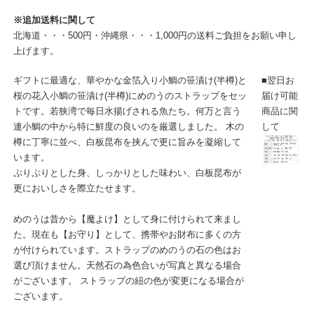
※追加送料に関して
北海道・・・500円・沖縄県・・・1,000円の送料ご負担をお願い申し
上げます。
ギフトに最適な、華やかな金箔入り小鯛の笹漬け(半樽)と
■翌日お
桜の花入小鯛の笹漬け(半樽)にめのうのストラップをセッ
届け可能
トです。若狭湾で毎日水揚げされる魚たち。何万と言う
商品に関
連小鯛の中から特に鮮度の良いのを厳選しました。 木の
して
樽に丁寧に並べ、白板昆布を挟んで更に旨みを凝縮して
います。
ぷりぷりとした身、しっかりとした味わい、白板昆布が
更においしさを際立たせます。
めのうは昔から【魔よけ】として身に付けられて来まし
た。現在も【お守り】として、携帯やお財布に多くの方
が付けられています。ストラップのめのうの石の色はお
選び頂けません。天然石の為色合いが写真と異なる場合
がございます。 ストラップの紐の色が変更になる場合が
ございます。