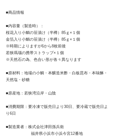
■商品情報
■内容量（製造時）：
桜花入り小鯛の笹漬け（半樽）85ｇ×１個
金箔入り小鯛の笹漬け（半樽）85ｇ×１個
※時期によりますが6から8枚前後
若狭瑪瑙の携帯ストラップ×１個
※天然石の為、色合い形が各々異なります
■原材料：地場の小鯛・本醸造米酢・白板昆布・本味醂・
天然塩・砂糖
■原産地：若狭湾沿岸・山陰
■消費期限：要冷凍で販売日より30日、要冷蔵で販売日よ
り6日
■製造業者：株式会社津田孫兵衛
福井県小浜市小浜今宮12番地