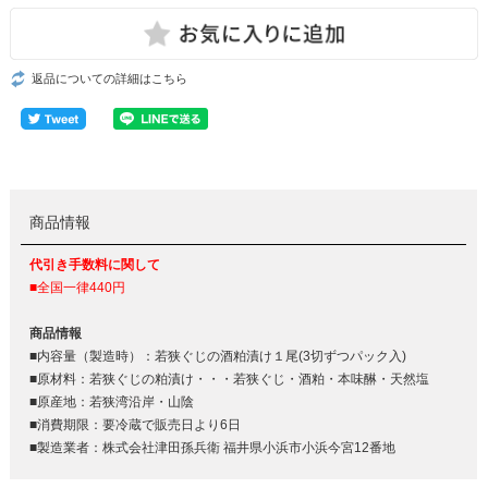
返品についての詳細はこちら
商品情報
代引き手数料に関して
■全国一律440円
商品情報
■内容量（製造時）：若狭ぐじの酒粕漬け１尾(3切ずつパック入)
■原材料：若狭ぐじの粕漬け・・・若狭ぐじ・酒粕・本味醂・天然塩
■原産地：若狭湾沿岸・山陰
■消費期限：要冷蔵で販売日より6日
■製造業者：株式会社津田孫兵衛 福井県小浜市小浜今宮12番地