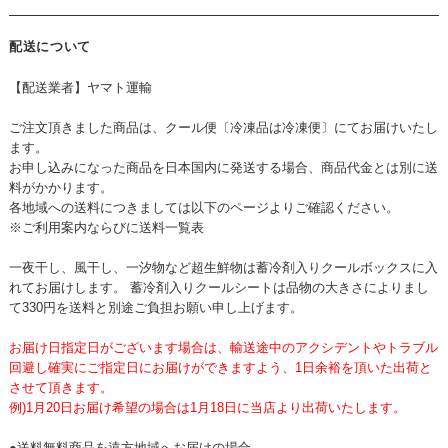
配送について
【配送業者】ヤマト運輸
ご注文頂きました商品は、クール便〔冷凍品は冷凍便〕にてお届けいたし
ます。
お申し込みになった商品を日本国内に発送する場合、商品代金とは別に送
料がかかります。
各地域への送料につきましては以下のページよりご確認ください。
※ご利用案内ならびに送料一覧表
一夜干し、風干し、一汐物など超生鮮物は蓄冷剤入りクールボックスに入
れてお届けします。 蓄冷剤入りクールシートは品物の大きさによりまし
て330円を送料と別途ご負担お願い申し上げます。
お届け日指定日がございます場合は、輸送途中のアクシデントやトラブル
回避し確実にご指定日にお届けができますよう、1日余裕を頂いた出荷と
させて頂きます。
例)1月20日お届け希望の場合は1月18日に当店より出荷いたします。
●送料無料商品を遠方地域へお届けの場合