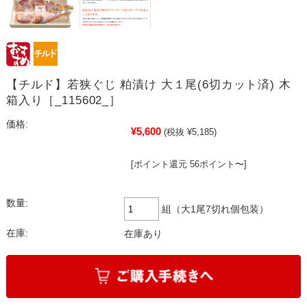
【チルド】若狭ぐじ 粕漬け 大１尾(6切カット済) 木
箱入り［_115602_］
価格:
¥5,600
(税抜 ¥5,185)
[ポイント還元 56ポイント〜]
数量:
組（大1尾7切れ個包装）
在庫:
在庫あり