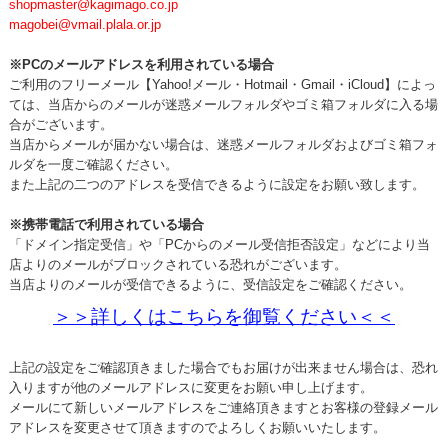
shopmaster@kagimago.co.jp
magobei@vmail.plala.or.jp
※PCのメールアドレスを利用されている場合
ご利用のフリーメール【Yahoo!メール・Hotmail・Gmail・iCloud】によっ
ては、当店からのメールが迷惑メールフォルダやゴミ箱フォルダに入る場
合がございます。
当店からメールが届かない場合は、迷惑メールフォルダおよびゴミ箱フォ
ルダを一度ご確認ください。
また上記の二つのアドレスを受信できるように設定をお願い致します。
※携帯電話で利用されている場合
「ドメイン指定受信」や「PCからのメール受信拒否設定」などにより当
店よりのメールがブロックされている恐れがございます。
当店よりのメールが受信できるように、受信設定をご確認ください。
＞＞詳しくはこちらを御覧ください＜＜
上記の設定をご確認頂きました場合でもお届けが出来ません場合は、恐れ
入りますが他のメールアドレスに変更をお願い申し上げます。
メールにて新しいメールアドレスをご連絡頂きますとお客様の登録メール
アドレスを変更させて頂きますのでよろしくお願いいたします。