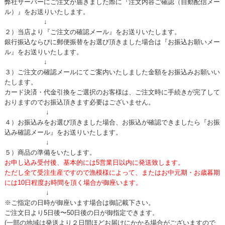
弊社サーバーにご注文が届きました際に『注文内容ご確認（自動配信メー
ル）』をお送りいたします。
↓
２）当店より『ご注文の確認メール』をお送りいたします。
銀行振込ならびに郵便振替をお選び頂きました場合は『お振込お願いメー
ル』をお送りいたします。
↓
３）ご注文の確認メールにてご案内いたしました金額をお振込みお願いい
たします。
カード決済・代金引換をご選択のお客様は、ご注文時に手続きが完了して
おりますのでお振込頂きます必要はございません。
↓
４）お振込みをお選び頂きました場合、お振込が確認できましたら『お振
込み確認メール』をお送りいたします。
↓
５）商品の準備をいたします。
お申し込み受付後、基本的には5営業日以内に発送致します。
ただし全て受注生産ですので漁模様によって、またはお中元期・お歳暮期
には10日程度お時間を頂く場合が御座います。
↓
※ご指定の日時が御座います場合は御記載下さい。
ご注文日より5日後〜50日後の日が御指定できます。
(一部の地域は発送より２日間ほどお届けにかかる場合がございますので