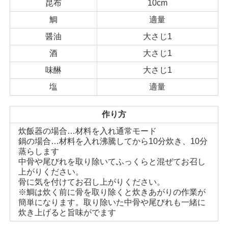
昆布
10cm
鯛
適量
醤油
大さじ1
酒
大さじ1
味醂
大さじ1
塩
適量
作り方
炊飯器の場合…材料を入れ通常モード
鍋の場合…材料を入れ沸騰してから10分炊き、10分
蒸らします
中骨や尾びれを取り除いてふっくらと混ぜてお召し
上がりください。
骨に気を付けてお召し上がりください。
※鯛は炊く前に骨を取り除くと炊きあがりの作業が
簡単になります。取り除いた中骨や尾びれも一緒に
炊き上げると旨味がでます