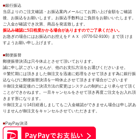
■
銀行振込
当店よりのご注文確認・お振込案内メールにてお買い上げ金額をご確認
後、お振込をお願いします。お振込手数料はご負担をお願いいたします。
ご入金が確認でき次第、商品を発送致します。
振込み確認に5日程度かかる場合がありますのでご了承ください。
お急ぎの場合にはお振込のお控えをＦＡＸ（0770-52-9100）まで頂 けま
すようお願い申し上げます。
■
郵便振替
郵便振替決済は只今休止とさせて頂いております。
誠に申し訳ございませんが、他のお支払方法をお選びくださいませ。
※繁忙期には頂きました御注文を迅速に処理をさせて頂きます為に銀行振
込ならびに郵便振替決済を一時休止させて頂きます場合がございます
※御注文確定後のご決済方法の変更はシステムの制約により承らせて頂く
ことができかねます。一旦キャンセルをさせて頂き再度ご注文をお入れ頂
きます形になります。
※御注文より14日経過しましてもご入金確認ができません場合は申し訳あ
りませんが御注文をキャンセルさせていただきます。
■
PayPay決済