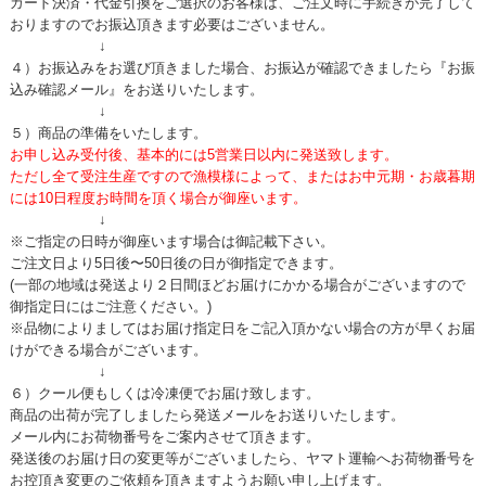
カード決済・代金引換をご選択のお客様は、ご注文時に手続きが完了して
おりますのでお振込頂きます必要はございません。
↓
４）お振込みをお選び頂きました場合、お振込が確認できましたら『お振
込み確認メール』をお送りいたします。
↓
５）商品の準備をいたします。
お申し込み受付後、基本的には5営業日以内に発送致します。
ただし全て受注生産ですので漁模様によって、またはお中元期・お歳暮期
には10日程度お時間を頂く場合が御座います。
↓
※ご指定の日時が御座います場合は御記載下さい。
ご注文日より5日後〜50日後の日が御指定できます。
(一部の地域は発送より２日間ほどお届けにかかる場合がございますので
御指定日にはご注意ください。)
※品物によりましてはお届け指定日をご記入頂かない場合の方が早くお届
けができる場合がございます。
↓
６）クール便もしくは冷凍便でお届け致します。
商品の出荷が完了しましたら発送メールをお送りいたします。
メール内にお荷物番号をご案内させて頂きます。
発送後のお届け日の変更等がございましたら、ヤマト運輸へお荷物番号を
お控頂き変更のご依頼を頂きますようお願い申し上げます。