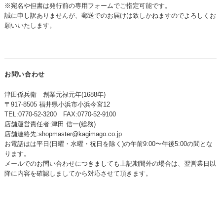
※宛名や但書は発行前の専用フォームでご指定可能です。
誠に申し訳ありませんが、郵送でのお届けは致しかねますのでよろしくお
願いいたします。
お問い合わせ
津田孫兵衛 創業元禄元年(1688年)
〒917-8505 福井県小浜市小浜今宮12
TEL:0770-52-3200 FAX:0770-52-9100
店舗運営責任者:津田 信一(総務)
店舗連絡先:
shopmaster@kagimago.co.jp
お電話はは平日(日曜・水曜・祝日を除く)の午前9:00〜午後5:00の間とな
ります。
メールでのお問い合わせにつきましても上記期間外の場合は、翌営業日以
降に内容を確認しましてから対応させて頂きます。