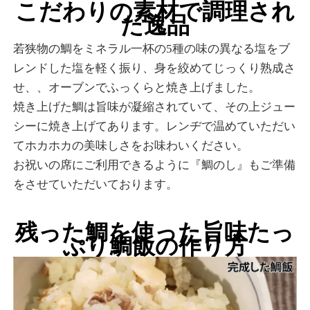
こだわりの素材で調理され
た逸品
若狭物の鯛をミネラル一杯の5種の味の異なる塩をブ
レンドした塩を軽く振り、身を絞めてじっくり熟成さ
せ、、オーブンでふっくらと焼き上げました。
焼き上げた鯛は旨味が凝縮されていて、その上ジュー
シーに焼き上げてあります。レンヂで温めていただい
てホカホカの美味しさをお味わいください。
お祝いの席にご利用できるように『鯛のし』もご準備
をさせていただいております。
残った鯛を使った旨味たっ
ぷり鯛飯の作り方