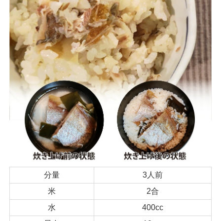
分量
3人前
米
2合
水
400cc