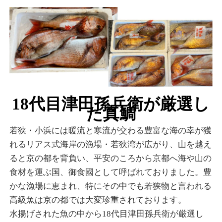
18代目津田孫兵衛が厳選し
た真鯛
若狭・小浜には暖流と寒流が交わる豊富な海の幸が獲
れるリアス式海岸の漁場・若狭湾が広がり、山を越え
ると京の都を背負い、平安のころから京都へ海や山の
食材を運ぶ国、御食國として呼ばれておりました。豊
かな漁場に恵まれ、特にその中でも若狭物と言われる
高級魚は京の都では大変珍重されております。
水揚げされた魚の中から18代目津田孫兵衛が厳選し