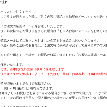
の流れ
ページよりご注文ください。
ーにご注文が届きました際に『注文内容ご確認（自動配信メール）』をお送り
↓
り『ご注文の確認メール』をお送りいたします。
らびに郵便振替をお選び頂きました場合は『お振込お願いメール』をお送りい
↓
の確認メールにてご案内いたしました金額をお振込みお願いいたします。
・代金引換をご選択のお客様は、ご注文時に手続きが完了しておりますのでお
↓
みをお選び頂きました場合、お振込が確認できましたら『お振込み確認メール
↓
準備をいたします。
受付後、基本的には5営業日以内に発送致します。
受注生産ですので漁模様によって、またはお中元期・お歳暮期には10日程度
↓
日時が御座います場合は御記載下さい。
5日後〜50日後の日が御指定できます。
は発送より２日間ほどお届けにかかる場合がございますので御指定日にはご注
りましてはお届け指定日をご記入頂かない場合の方が早くお届けができる場合
↓