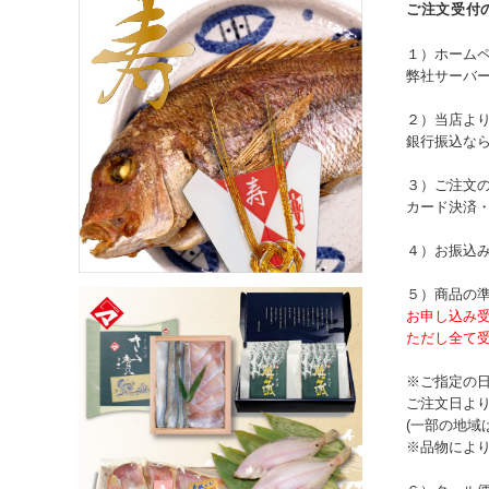
ご注文受付
１）ホーム
弊社サーバ
２）当店よ
銀行振込な
３）ご注文
カード決済
４）お振込
５）商品の
お申し込み
ただし全て
※ご指定の
ご注文日より
(一部の地域
※品物によ