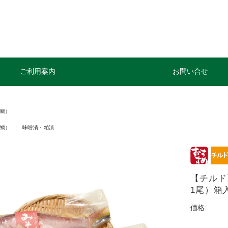
ご利用案内
お問い合せ
鯛）
鯛）
味噌漬・粕漬
【チルド
1尾）箱入[
価格: