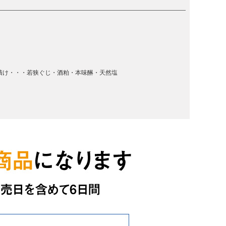
漬け・・・若狭ぐじ・酒粕・本味醂・天然塩