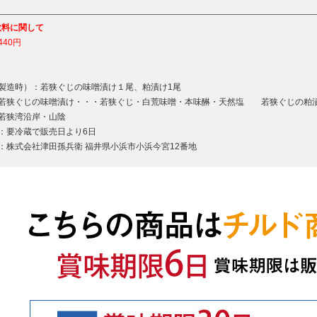
数料に関して
440円
（製造時）：若狭ぐじの味噌漬け１尾、粕漬け1尾
：若狭ぐじの味噌漬け・・・若狭ぐじ・白荒味噌・本味醂・天然塩 若狭ぐじの粕
：若狭湾沿岸・山陰
：要冷蔵で販売日より6日
：株式会社津田孫兵衛 福井県小浜市小浜今宮12番地