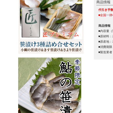
商品情報
代引き手
■全国一律
商品情報
■内容量
■原材料
■原産地
■消費期限
■製造業者