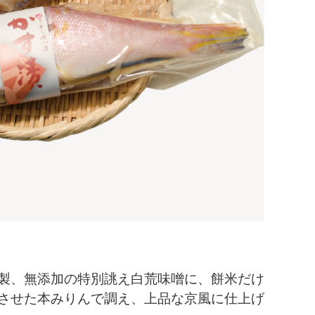
製、無添加の特別誂え白荒味噌に、餅米だけ
させた本みりんで調え、上品な京風に仕上げ