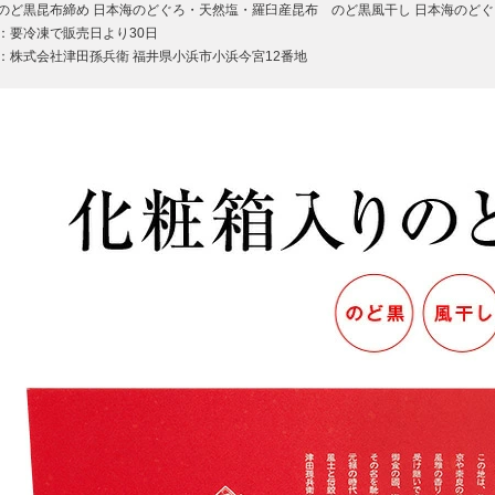
のど黒昆布締め 日本海のどぐろ・天然塩・羅臼産昆布 のど黒風干し 日本海のど
：要冷凍で販売日より30日
：株式会社津田孫兵衛 福井県小浜市小浜今宮12番地