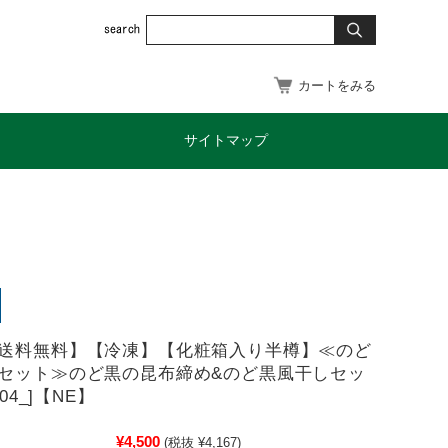
カートをみる
サイトマップ
送料無料】【冷凍】【化粧箱入り半樽】≪のど
セット≫のど黒の昆布締め&のど黒風干しセッ
104_]【NE】
¥4,500
(税抜 ¥4,167)