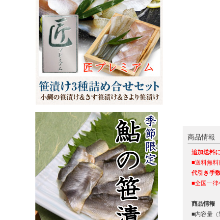
商品情報
追加送料
■送料無料
代引き手
■全国一律
商品情報
■内容量（