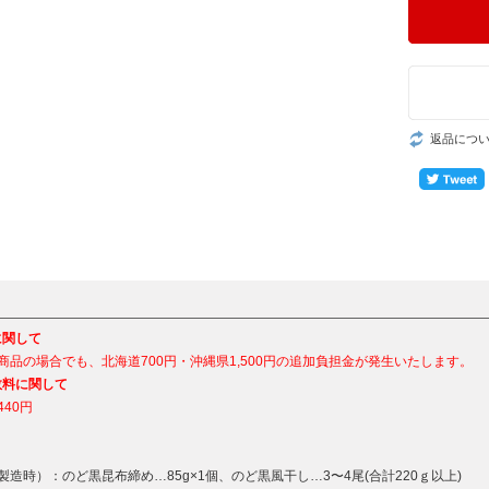
返品につ
に関して
商品の場合でも、北海道700円・沖縄県1,500円の追加負担金が発生いたします。
数料に関して
440円
製造時）：のど黒昆布締め…85g×1個、のど黒風干し…3〜4尾(合計220ｇ以上)