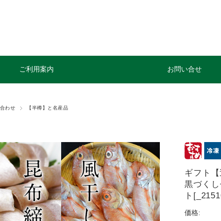
ご利用案内
お問い合せ
合わせ
【半樽】と名産品
ギフト【
黒づくし
ト[_215
価格: