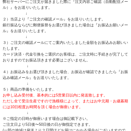
弊社サーバーにご注文が届きました際に『注文内容ご確認（自動配信メー
ル）』をお送りいたします。
↓
２）当店より『ご注文の確認メール』をお送りいたします。
銀行振込ならびに郵便振替をお選び頂きました場合は『お振込お願いメー
ル』をお送りいたします。
↓
３）ご注文の確認メールにてご案内いたしました金額をお振込みお願いい
たします。
カード決済・代金引換をご選択のお客様は、ご注文時に手続きが完了して
おりますのでお振込頂きます必要はございません。
↓
４）お振込みをお選び頂きました場合、お振込が確認できましたら『お振
込み確認メール』をお送りいたします。
↓
５）商品の準備をいたします。
お申し込み受付後、基本的には5営業日以内に発送致します。
ただし全て受注生産ですので漁模様によって、またはお中元期・お歳暮期
には10日程度お時間を頂く場合が御座います。
↓
※ご指定の日時が御座います場合は御記載下さい。
ご注文日より5日後〜50日後の日が御指定できます。
(一部の地域は発送より２日間ほどお届けにかかる場合がございますので