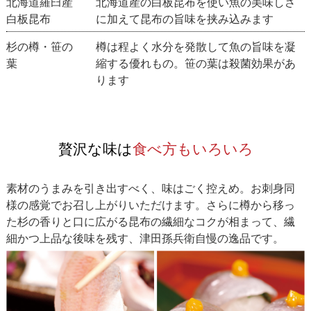
北海道羅臼産
北海道産の白板昆布を使い魚の美味しさ
白板昆布
に加えて昆布の旨味を挟み込みます
杉の樽・笹の
樽は程よく水分を発散して魚の旨味を凝
葉
縮する優れもの。笹の葉は殺菌効果があ
ります
贅沢な味は
食べ方もいろいろ
素材のうまみを引き出すべく、味はごく控えめ。お刺身同
様の感覚でお召し上がりいただけます。さらに樽から移っ
た杉の香りと口に広がる昆布の繊細なコクが相まって、繊
細かつ上品な後味を残す、津田孫兵衛自慢の逸品です。