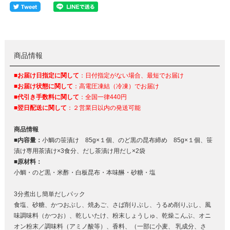
商品情報
■お届け日指定に関して
：日付指定がない場合、最短でお届け
■お届け状態に関して
：高電圧凍結（冷凍）でお届け
■代引き手数料に関して
：全国一律440円
■翌日配送に関して
：２営業日以内の発送可能
商品情報
■内容量：
小鯛の笹漬け 85g×１個、のど黒の昆布締め 85g×１個、笹
漬け専用茶漬け×3食分、だし茶漬け用だし×2袋
■原材料：
小鯛・のど黒・米酢・白板昆布・本味醂・砂糖・塩
3分煮出し簡単だしパック
食塩、砂糖、かつおぶし、焼あご、さば削りぶし、うるめ削りぶし、風
味調味料（かつお）、乾しいたけ、粉末しょうしゅ、乾燥こんぶ、オニ
オン粉末／調味料（アミノ酸等）、香料、（一部に小麦、 乳成分、さ