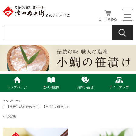
カートをみる
トップページ
ご利用案内
お問い合せ
サイトマップ
トップページ
【半樽】詰め合わせ
【半樽】3個セット
のど黒