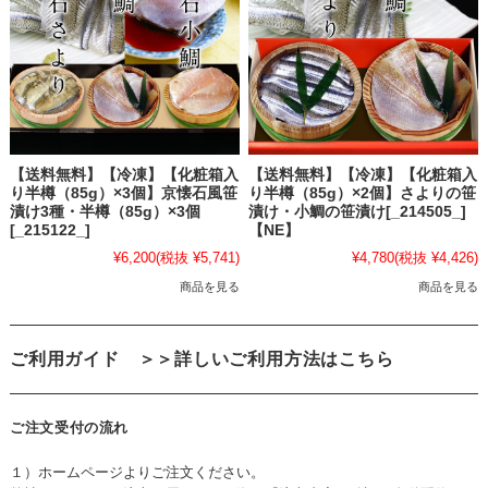
【送料無料】【冷凍】【化粧箱入
【送料無料】【冷凍】【化粧箱入
り半樽（85g）×3個】京懐石風笹
り半樽（85g）×2個】さよりの笹
漬け3種・半樽（85g）×3個
漬け・小鯛の笹漬け[_214505_]
[_215122_]
【NE】
¥6,200
(税抜 ¥5,741)
¥4,780
(税抜 ¥4,426)
商品を見る
商品を見る
ご利用ガイド
＞＞詳しいご利用方法はこちら
ご注文受付の流れ
１）ホームページよりご注文ください。