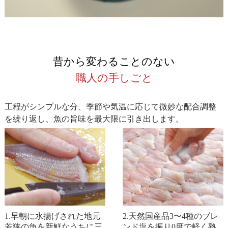
昔から変わることのない
職人の手しごと
工程がシンプルな分、季節や気温に応じて微妙な配合調整
を繰り返し、魚の旨味を最大限に引き出します。
1.早朝に水揚げされた地元
2.天然国産品3〜4種のブレ
若狭の魚を新鮮なうちに三
ンド塩を振り0度で軽く熟