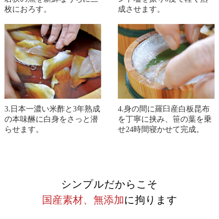
枚におろす。
成させます。
3.日本一濃い米酢と3年熟成
4.身の間に羅臼産白板昆布
の本味醂に白身をさっと潜
を丁寧に挟み、笹の葉を乗
らせます。
せ24時間寝かせて完成。
シンプルだからこそ
国産素材、無添加
に拘ります