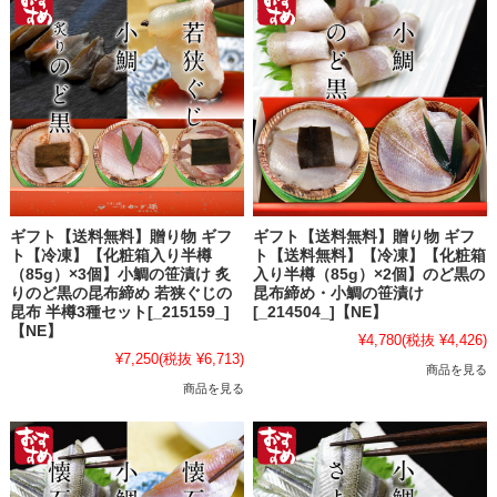
ギフト【送料無料】贈り物 ギフ
ギフト【送料無料】贈り物 ギフ
ト【冷凍】【化粧箱入り半樽
ト【送料無料】【冷凍】【化粧箱
（85g）×3個】小鯛の笹漬け 炙
入り半樽（85g）×2個】のど黒の
りのど黒の昆布締め 若狭ぐじの
昆布締め・小鯛の笹漬け
昆布 半樽3種セット[_215159_]
[_214504_]【NE】
【NE】
¥4,780
(税抜 ¥4,426)
¥7,250
(税抜 ¥6,713)
商品を見る
商品を見る