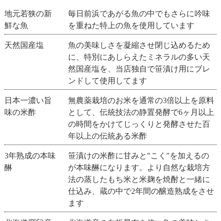
地元若狭の新
毎日前浜であがる魚の中でもさらに吟味
鮮な魚
を重ねた特上の魚を使用しています
天然国産塩
魚の美味しさを凝縮させ閉じ込めるため
に、特別にあしらえたミネラルの多い天
然国産塩を、当店独自で笹漬け用にブレ
ンドして使用してます
日本一濃い旨
無農薬栽培のお米を通常の3倍以上を原料
味の米酢
として、伝統技法の静置発酵で6ヶ月以上
の時間をかけてじっくりと発酵させた百
年以上の伝統ある米酢
3年熟成の本味
笹漬けの米酢に甘みと"こく"を加えるの
醂
が本味醂になります。より自然な栽培方
法の蒸したもち米と米麹を焼酎と一緒に
仕込み、蔵の中で2年間の醸造熟成をさせ
ます