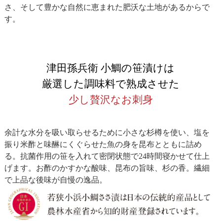
さ、そして豊かな自然に恵まれた肥沃な土地があるからで
す。
津田孫兵衛 小鯛の笹漬けは
厳選した調味料で熟成させた
少し贅沢なお刺身
余計な水分を吸い取らせるために小さな杉樽を使い、塩を
振り米酢と味醂にくぐらせた魚の身を昆布とともに詰め
る。抗菌作用の笹を入れて密閉状態で24時間寝かせて仕上
げます。お酢のかすかな酸味、昆布の旨味、杉の香。繊細
で上品な後味が自慢の逸品。