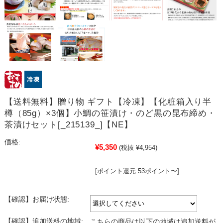
【送料無料】贈り物 ギフト【冷凍】【化粧箱入り半
樽（85g）×3個】小鯛の笹漬け・のど黒の昆布締め・
茶漬けセット[_215139_]【NE】
価格:
¥5,350
(税抜 ¥4,954)
[ポイント還元 53ポイント〜]
【確認】お届け状態:
【確認】追加送料の地域:
こちらの商品は以下の地域は追加送料が