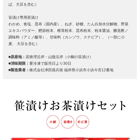
ば、大豆を含む）
笹漬け専用茶漬け
わかめ、食塩、昆布（国内産）、ねぎ、砂糖、たん白加水分解物、野菜
エキスパウダー、鰹節粉末、椎茸粉末、昆布粉末、粉末醤油、醸造酢／
調味料（アミノ酸等）、甘味料（カンゾウ、ステビア）、（一部に小
麦、 大豆を含む）
■原産地：
若狭湾沿岸・山陰沿岸（小鯛の笹漬け）
■消味期限：
要冷凍で販売日より30日
■製造業者：
株式会社津田孫兵衛 福井県小浜市小浜今宮12番地