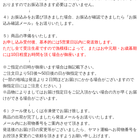
おりますのでお振込頂きます必要はございません。
↓
４）お振込みをお選び頂きました場合、お振込が確認できましたら『お振
込み確認メール』をお送りいたします。
↓
５）商品の準備をいたします。
お申し込み受付後、基本的には5営業日以内に発送致します。
ただし全て受注生産ですので漁模様によって、またはお中元期・お歳暮期
には10日程度お時間を頂く場合が御座います。
↓
※ご指定の日時が御座います場合は御記載下さい。
ご注文日より5日後〜50日後の日が御指定できます。
(一部の地域は発送より２日間ほどお届けにかかる場合がございますので
御指定日にはご注意ください。)
※品物によりましてはお届け指定日をご記入頂かない場合の方が早くお届
けができる場合がございます。
↓
６）クール便もしくは冷凍便でお届け致します。
商品の出荷が完了しましたら発送メールをお送りいたします。
メール内にお荷物番号をご案内させて頂きます。
発送後のお届け日の変更等がございましたら、ヤマト運輸へお荷物番号を
お控頂き変更のご依頼を頂きますようお願い申し上げます。