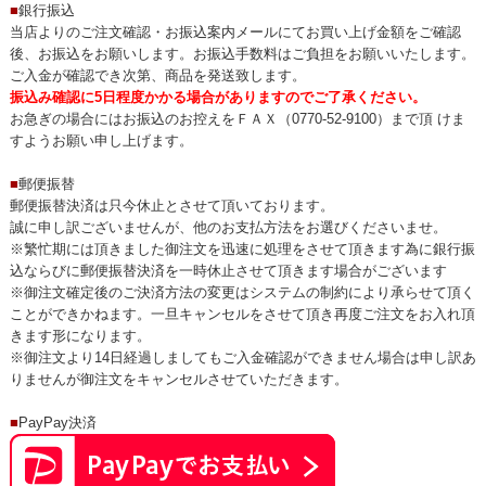
■
銀行振込
当店よりのご注文確認・お振込案内メールにてお買い上げ金額をご確認
後、お振込をお願いします。お振込手数料はご負担をお願いいたします。
ご入金が確認でき次第、商品を発送致します。
振込み確認に5日程度かかる場合がありますのでご了承ください。
お急ぎの場合にはお振込のお控えをＦＡＸ（0770-52-9100）まで頂 けま
すようお願い申し上げます。
■
郵便振替
郵便振替決済は只今休止とさせて頂いております。
誠に申し訳ございませんが、他のお支払方法をお選びくださいませ。
※繁忙期には頂きました御注文を迅速に処理をさせて頂きます為に銀行振
込ならびに郵便振替決済を一時休止させて頂きます場合がございます
※御注文確定後のご決済方法の変更はシステムの制約により承らせて頂く
ことができかねます。一旦キャンセルをさせて頂き再度ご注文をお入れ頂
きます形になります。
※御注文より14日経過しましてもご入金確認ができません場合は申し訳あ
りませんが御注文をキャンセルさせていただきます。
■
PayPay決済