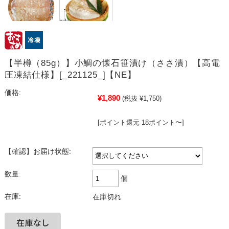
【半樽（85g）】小鯛の懐石笹漬け（ささ漬）【高電
圧凍結仕様】[_221125_]【NE】
価格:
¥1,890
(税抜 ¥1,750)
[ポイント還元 18ポイント〜]
【確認】お届け状態:
数量:
個
在庫:
在庫切れ