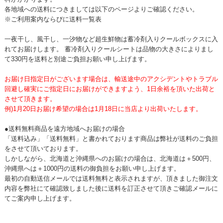
各地域への送料につきましては以下のページよりご確認ください。
※ご利用案内ならびに送料一覧表
一夜干し、風干し、一汐物など超生鮮物は蓄冷剤入りクールボックスに入
れてお届けします。 蓄冷剤入りクールシートは品物の大きさによりまし
て330円を送料と別途ご負担お願い申し上げます。
お届け日指定日がございます場合は、輸送途中のアクシデントやトラブル
回避し確実にご指定日にお届けができますよう、1日余裕を頂いた出荷と
させて頂きます。
例)1月20日お届け希望の場合は1月18日に当店より出荷いたします。
●送料無料商品を遠方地域へお届けの場合
「送料込み」「送料無料」と書かれております商品は弊社が送料のご負担
をさせて頂いております。
しかしながら、北海道と沖縄県へのお届けの場合は、北海道は＋500円、
沖縄県へは＋1000円の送料の御負担をお願い申し上げます。
最初の自動送信メールでは送料無料と表示されますが、頂きました御注文
内容を弊社にて確認致しました後に送料を訂正させて頂きご確認メールに
てご案内申し上げます。